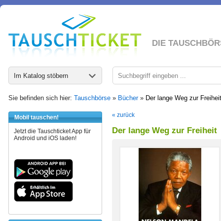
DIE TAUSCHBÖR
Im Katalog stöbern
Sie befinden sich hier:
Tauschbörse
»
Bücher
»
Der lange Weg zur Freihei
« zurück
Mobil tauschen!
Der lange Weg zur Freiheit
Jetzt die Tauschticket App für
Android und iOS laden!