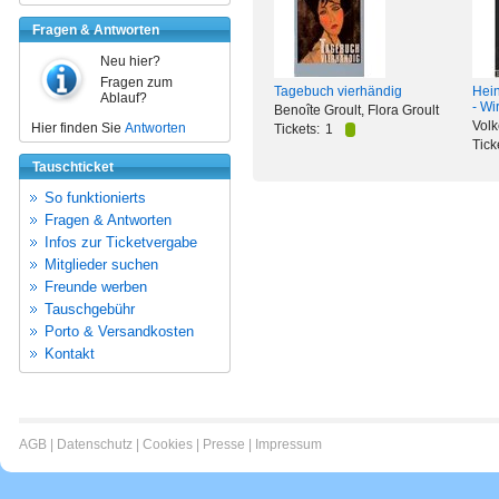
Fragen & Antworten
Neu hier?
Fragen zum
Tagebuch vierhändig
Hein
Ablauf?
- Wi
Benoîte Groult, Flora Groult
Volk
Hier finden Sie
Antworten
Tickets:
1
Tick
Tauschticket
So funktionierts
Fragen & Antworten
Infos zur Ticketvergabe
Mitglieder suchen
Freunde werben
Tauschgebühr
Porto & Versandkosten
Kontakt
AGB
|
Datenschutz
|
Cookies
|
Presse
|
Impressum