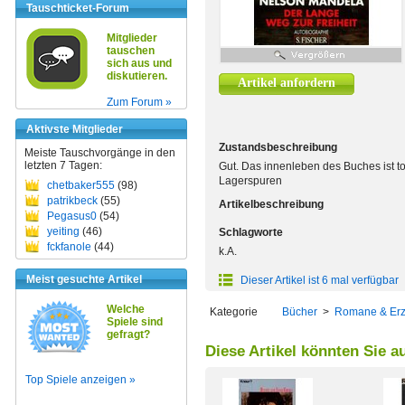
Tauschticket-Forum
Mitglieder
tauschen
sich aus und
diskutieren.
Artikel anfordern
Zum Forum »
Aktivste Mitglieder
Zustandsbeschreibung
Meiste Tauschvorgänge in den
letzten 7 Tagen:
Gut. Das innenleben des Buches ist 
Lagerspuren
chetbaker555
(98)
patrikbeck
(55)
Artikelbeschreibung
Pegasus0
(54)
yeiting
(46)
Schlagworte
fckfanole
(44)
k.A.
Meist gesuchte Artikel
Dieser Artikel ist 6 mal verfügbar
Welche
Kategorie
Bücher
>
Romane & Er
Spiele sind
gefragt?
Diese Artikel könnten Sie a
Top Spiele anzeigen »