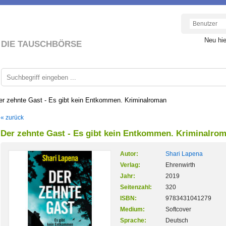
Neu hi
DIE TAUSCHBÖRSE
er zehnte Gast - Es gibt kein Entkommen. Kriminalroman
« zurück
Der zehnte Gast - Es gibt kein Entkommen. Kriminalro
Autor:
Shari Lapena
Verlag:
Ehrenwirth
Jahr:
2019
Seitenzahl:
320
ISBN:
9783431041279
Medium:
Softcover
Sprache:
Deutsch