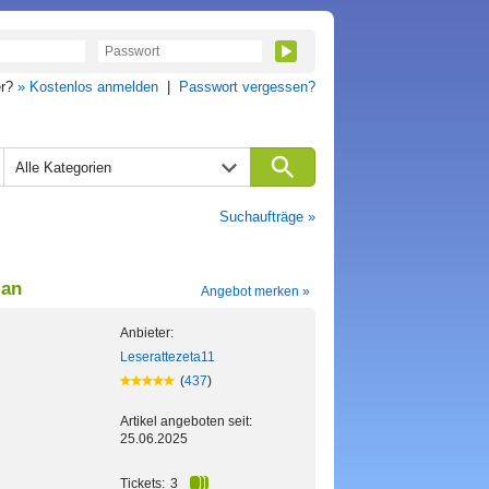
er?
» Kostenlos anmelden
|
Passwort vergessen?
Alle Kategorien
Suchaufträge »
man
Angebot merken »
Anbieter:
Leserattezeta11
(
437
)
Artikel angeboten seit:
25.06.2025
Tickets:
3