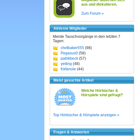
Mitglieder tauschen sich
aus und diskutieren.
Zum Forum »
Aktivste Mitglieder
Meiste Tauschvorgänge in den letzten 7
Tagen:
chetbaker555
(98)
Pegasus0
(58)
patrikbeck
(57)
yeiting
(48)
fckfanole
(44)
Meist gesuchte Artikel
Welche Hörbücher &
Hörspiele sind gefragt?
Top Hörbücher & Hörspiele anzeigen »
Fragen & Antworten