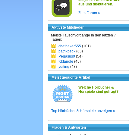
Mitglieder tauschen sich
aus und diskutieren.
Zum Forum »
Aktivste Mitglieder
Meiste Tauschvorgänge in den letzten 7
Tagen:
chetbaker555
(101)
patrikbeck
(63)
Pegasus0
(54)
fckfanole
(45)
yeiting
(43)
Meist gesuchte Artikel
Welche Hörbücher &
Hörspiele sind gefragt?
Top Hörbücher & Hörspiele anzeigen »
Fragen & Antworten