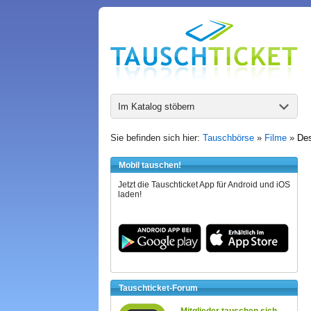
Im Katalog stöbern
Sie befinden sich hier:
Tauschbörse
»
Filme
»
Des
Mobil tauschen!
Jetzt die Tauschticket App für Android und iOS
laden!
Tauschticket-Forum