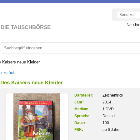
Neu hi
DIE TAUSCHBÖRSE
 Kaisers neue Kleider
« zurück
Des Kaisers neue Kleider
Darsteller:
Zeichentrick
Jahr:
2014
Medium:
1 DVD
Sprache:
Deutsch
Dauer:
100
FSK:
ab 6 Jahre