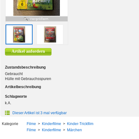
Artikel anfordern
Zustandsbeschreibung
Gebraucht
Hülle mit Gebrauchsspuren
Artikelbeschreibung
Schlagworte
k.A.
Dieser Artikel ist 3 mal verfügbar
Kategorie
Filme
>
Kinderfilme
>
Kinder-Trickfilm
Filme
>
Kinderfilme
>
Märchen