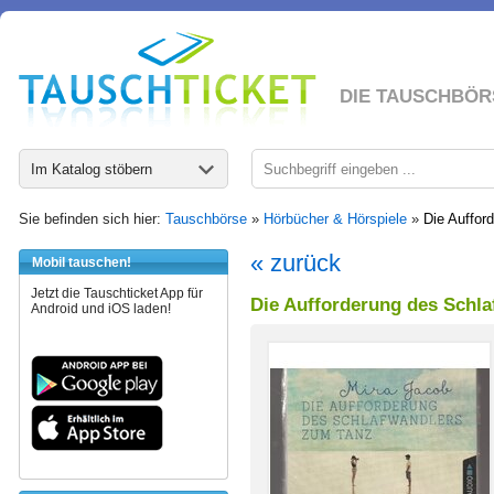
DIE TAUSCHBÖR
Im Katalog stöbern
Sie befinden sich hier:
Tauschbörse
»
Hörbücher & Hörspiele
»
Die Auffor
« zurück
Mobil tauschen!
Jetzt die Tauschticket App für
Die Aufforderung des Schl
Android und iOS laden!