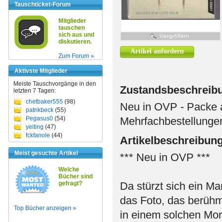
Tauschticket-Forum
Mitglieder
tauschen
sich aus und
diskutieren.
Artikel anfordern
Zum Forum »
Aktivste Mitglieder
Meiste Tauschvorgänge in den
Zustandsbeschreib
letzten 7 Tagen:
chetbaker555
(98)
Neu in OVP - Packe 
patrikbeck
(55)
Pegasus0
(54)
Mehrfachbestellungen 
yeiting
(47)
fckfanole
(44)
Artikelbeschreibun
Meist gesuchte Artikel
*** Neu in OVP ***
Welche
Bücher sind
gefragt?
Da stürzt sich ein Ma
das Foto, das berüh
Top Bücher anzeigen »
in einem solchen Mom