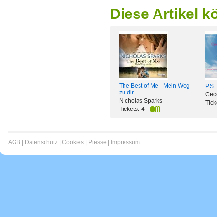
Diese Artikel k
The Best of Me - Mein Weg
P.S.
zu dir
Cece
Nicholas Sparks
Tick
Tickets:
4
AGB
|
Datenschutz
|
Cookies
|
Presse
|
Impressum