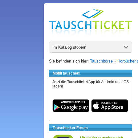
Im Katalog stöbern
Sie befinden sich hier:
Tauschbörse
»
Hörbücher 
Mobil tauschen!
Jetzt die Tauschticket App für Android und iOS
laden!
Tauschticket-Forum