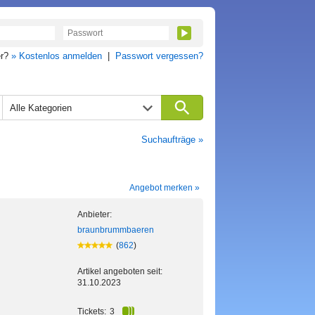
er?
» Kostenlos anmelden
|
Passwort vergessen?
Alle Kategorien
Suchaufträge »
Angebot merken »
Anbieter:
braunbrummbaeren
(
862
)
Artikel angeboten seit:
31.10.2023
Tickets:
3