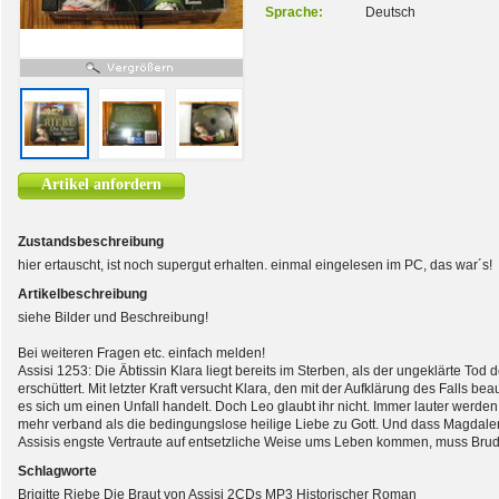
Sprache:
Deutsch
Artikel anfordern
Zustandsbeschreibung
hier ertauscht, ist noch supergut erhalten. einmal eingelesen im PC, das war´s!
Artikelbeschreibung
siehe Bilder und Beschreibung!
Bei weiteren Fragen etc. einfach melden!
Assisi 1253: Die Äbtissin Klara liegt bereits im Sterben, als der ungeklärte T
erschüttert. Mit letzter Kraft versucht Klara, den mit der Aufklärung des Falls 
es sich um einen Unfall handelt. Doch Leo glaubt ihr nicht. Immer lauter werden
mehr verband als die bedingungslose heilige Liebe zu Gott. Und dass Magdale
Assisis engste Vertraute auf entsetzliche Weise ums Leben kommen, muss Bru
Schlagworte
Brigitte Riebe Die Braut von Assisi 2CDs MP3 Historischer Roman