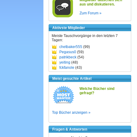
Mitglieder tauschen sich
aus und diskutieren.
Zum Forum »
Aktivste Mitglieder
Meiste Tauschvorgänge in den letzten 7
Tagen:
chetbaker555
(99)
Pegasus0
(59)
patrikbeck
(54)
yeiting
(48)
fckfanole
(43)
Meist gesuchte Artikel
Welche Bücher sind
gefragt?
Top Bücher anzeigen »
Fragen & Antworten