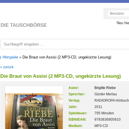
Neu hi
DIE TAUSCHBÖRSE
& Hörspiele
»
Die Braut von Assisi (2 MP3-CD, ungekürzte Lesung)
« zurück
Die Braut von Assisi (2 MP3-CD, ungekürzte Lesung)
Autor:
Brigitte Riebe
Sprecher:
Günter Merlau
Verlag:
RADIOROPA Hörbuch
Jahr:
2011
Spieldauer:
795 Minuten
ISBN/EAN:
9783836805810
Medium:
MP3-CD