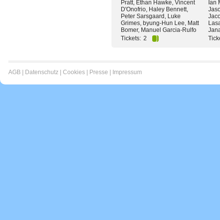
Pratt, Ethan Hawke, Vincent
Ian 
D'Onofrio, Haley Bennett,
Jas
Peter Sarsgaard, Luke
Jaco
Grimes, byung-Hun Lee, Matt
Lasa
Bomer, Manuel Garcia-Rulfo
Jan
Tickets:
2
Tick
AGB
|
Datenschutz
|
Cookies
|
Presse
|
Impressum