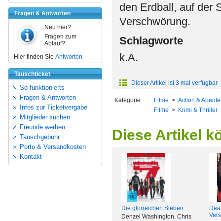
den Erdball, auf der
Fragen & Antworten
Verschwörung.
Neu hier?
Fragen zum
Schlagworte
Ablauf?
k.A.
Hier finden Sie
Antworten
Tauschticket
Dieser Artikel ist 3 mal verfügbar
So funktionierts
Fragen & Antworten
Kategorie
Filme
>
Action & Abente
Infos zur Ticketvergabe
Filme
>
Krimi & Thriller
Mitglieder suchen
Freunde werben
Diese Artikel k
Tauschgebühr
Porto & Versandkosten
Kontakt
Die glorreichen Sieben
Dea
Vers
Denzel Washington, Chris