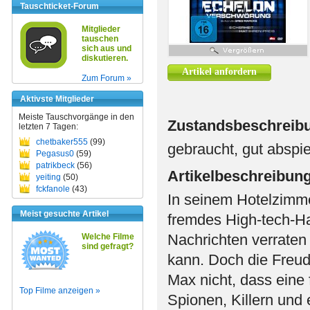
Tauschticket-Forum
Mitglieder
tauschen
sich aus und
diskutieren.
Artikel anfordern
Zum Forum »
Aktivste Mitglieder
Meiste Tauschvorgänge in den
Zustandsbeschreib
letzten 7 Tagen:
chetbaker555
(99)
gebraucht, gut abspiel
Pegasus0
(59)
patrikbeck
(56)
Artikelbeschreibun
yeiting
(50)
fckfanole
(43)
In seinem Hotelzimme
Meist gesuchte Artikel
fremdes High-tech-Ha
Nachrichten verrate
Welche Filme
sind gefragt?
kann. Doch die Freud
Max nicht, dass eine 
Top Filme anzeigen »
Spionen, Killern und