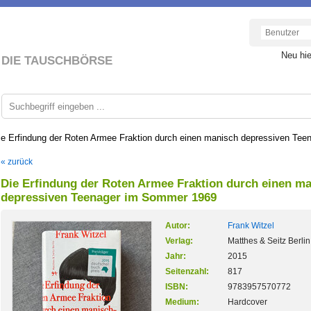
Neu hi
DIE TAUSCHBÖRSE
ie Erfindung der Roten Armee Fraktion durch einen manisch depressiven Te
« zurück
Die Erfindung der Roten Armee Fraktion durch einen m
depressiven Teenager im Sommer 1969
Autor:
Frank Witzel
Verlag:
Matthes & Seitz Berlin
Jahr:
2015
Seitenzahl:
817
ISBN:
9783957570772
Medium:
Hardcover