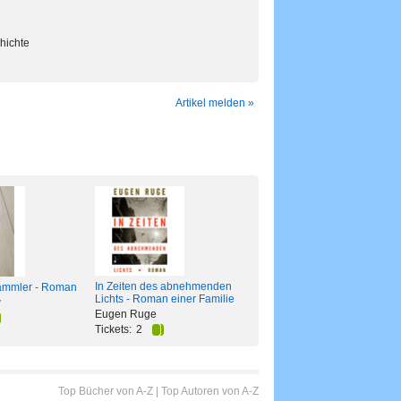
hichte
Artikel melden »
In Zeiten des abnehmenden
ammler - Roman
Lichts - Roman einer Familie
w
Eugen Ruge
Tickets:
2
Top Bücher von A-Z
|
Top Autoren von A-Z