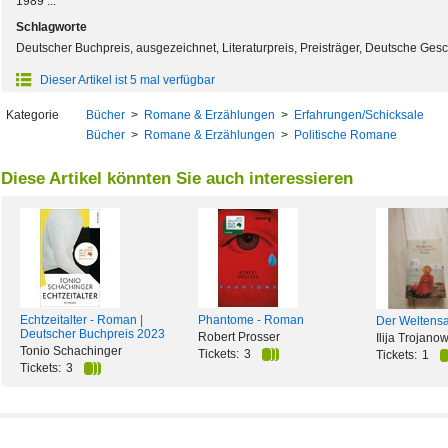
1989 ...
Schlagworte
Deutscher Buchpreis, ausgezeichnet, Literaturpreis, Preisträger, Deutsche Gesc
Dieser Artikel ist 5 mal verfügbar
Kategorie
Bücher
>
Romane & Erzählungen
>
Erfahrungen/Schicksale
Bücher
>
Romane & Erzählungen
>
Politische Romane
Diese Artikel könnten Sie auch interessieren
Echtzeitalter - Roman |
Phantome - Roman
Der Weltens
Deutscher Buchpreis 2023
Robert Prosser
Ilija Trojano
Tonio Schachinger
Tickets:
3
Tickets:
1
Tickets:
3