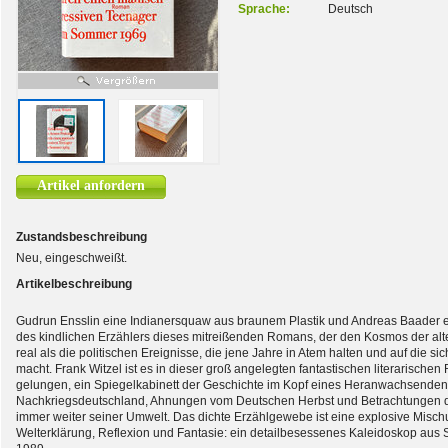
Sprache:
Deutsch
Artikel anfordern
Zustandsbeschreibung
Neu, eingeschweißt.
Artikelbeschreibung
Gudrun Ensslin eine Indianersquaw aus braunem Plastik und Andreas Baader e
des kindlichen Erzählers dieses mitreißenden Romans, der den Kosmos der alte
real als die politischen Ereignisse, die jene Jahre in Atem halten und auf die 
macht. Frank Witzel ist es in dieser groß angelegten fantastischen literarische
gelungen, ein Spiegelkabinett der Geschichte im Kopf eines Heranwachsenden 
Nachkriegsdeutschland, Ahnungen vom Deutschen Herbst und Betrachtungen de
immer weiter seiner Umwelt. Das dichte Erzählgewebe ist eine explosive Misc
Welterklärung, Reflexion und Fantasie: ein detailbesessenes Kaleidoskop aus