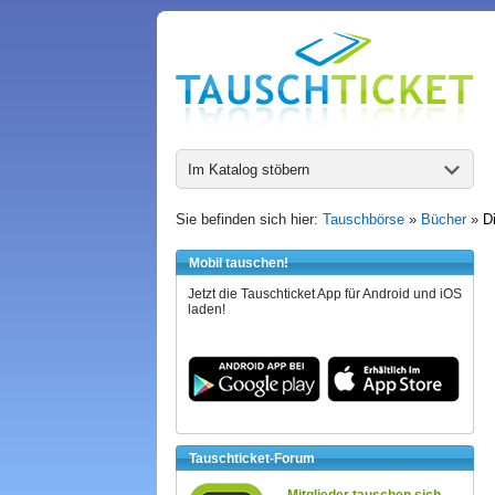
Im Katalog stöbern
Sie befinden sich hier:
Tauschbörse
»
Bücher
»
D
Mobil tauschen!
Jetzt die Tauschticket App für Android und iOS
laden!
Tauschticket-Forum