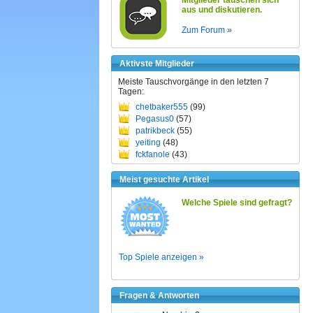
Mitglieder tauschen sich
aus und diskutieren.
Zum Forum »
Aktivste Mitglieder
Meiste Tauschvorgänge in den letzten 7
Tagen:
chetbaker555
(99)
Pegasus0
(57)
patrikbeck
(55)
yeiting
(48)
fckfanole
(43)
Meist gesuchte Artikel
Welche Spiele sind gefragt?
Top Spiele anzeigen »
Fragen & Antworten