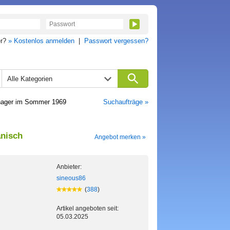
er?
» Kostenlos anmelden
|
Passwort vergessen?
Alle Kategorien
enager im Sommer 1969
Suchaufträge »
anisch
Angebot merken »
Anbieter:
sineous86
(
388
)
Artikel angeboten seit:
05.03.2025