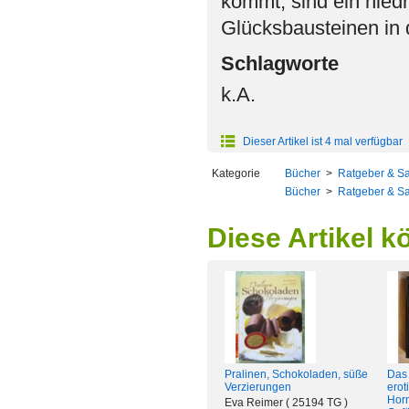
kommt, sind ein niedr
Glücksbausteinen in 
Schlagworte
k.A.
Dieser Artikel ist 4 mal verfügbar
Kategorie
Bücher
>
Ratgeber & S
Bücher
>
Ratgeber & S
Diese Artikel k
Pralinen, Schokoladen, süße
Das
Verzierungen
erot
Horm
Eva Reimer ( 25194 TG )