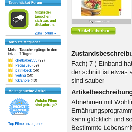
Tauschticket-Forum
Mitglieder
tauschen
sich aus und
diskutieren.
Artikel anfordern
Zum Forum »
Aktivste Mitglieder
Meiste Tauschvorgänge in den
Zustandsbeschreib
letzten 7 Tagen:
chetbaker555
(99)
Fach( 7 ) Einband hat
Pegasus0
(59)
patrikbeck
(56)
der schnitt ist etwas
yeiting
(50)
sind sauber
fckfanole
(43)
Artikelbeschreibun
Meist gesuchte Artikel
Abnehmen mit Wohlfüh
Welche Filme
sind gefragt?
Ernährungsprogramm fü
kann glücklich und s
Top Filme anzeigen »
Bestimmte Lebensmitt