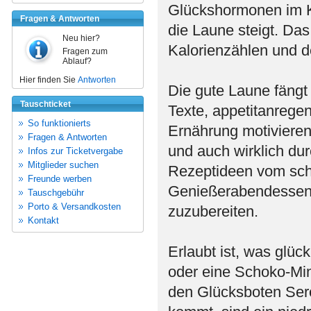
Glückshormonen im K
Fragen & Antworten
die Laune steigt. Da
Neu hier?
Kalorienzählen und de
Fragen zum
Ablauf?
Hier finden Sie
Antworten
Die gute Laune fäng
Tauschticket
Texte, appetitanrege
So funktionierts
Ernährung motiviere
Fragen & Antworten
und auch wirklich dur
Infos zur Ticketvergabe
Mitglieder suchen
Rezeptideen vom schn
Freunde werben
Genießerabendessen 
Tauschgebühr
Porto & Versandkosten
zuzubereiten.
Kontakt
Erlaubt ist, was glü
oder eine Schoko-Mi
den Glücksboten Sero