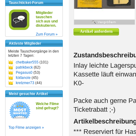
Tauschticket-Forum
Mitglieder
tauschen
sich aus und
diskutieren.
Artikel anfordern
Zum Forum »
Aktivste Mitglieder
Meiste Tauschvorgänge in den
Zustandsbeschreib
letzten 7 Tagen:
chetbaker555
(101)
Inlay leichte Lagersp
patrikbeck
(62)
Pegasus0
(53)
Kassette läuft einwand
fckfanole
(45)
K0-
kretzmer73
(44)
Meist gesuchte Artikel
Packe auch gerne Pa
Welche Filme
Ticketrabatt ;-)
sind gefragt?
Artikelbeschreibun
Top Filme anzeigen »
*** Reserviert für Has