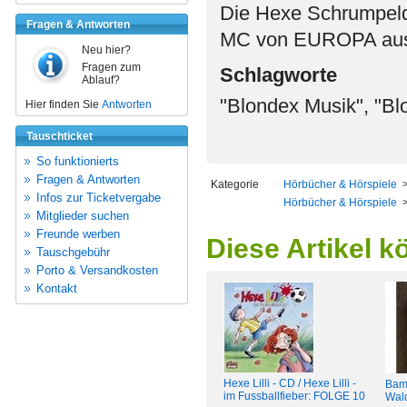
Die Hexe Schrumpeldei
Fragen & Antworten
MC von EUROPA aus 
Neu hier?
Fragen zum
Schlagworte
Ablauf?
"Blondex Musik", "Bl
Hier finden Sie
Antworten
Tauschticket
So funktionierts
Fragen & Antworten
Kategorie
Hörbücher & Hörspiele
Infos zur Ticketvergabe
Hörbücher & Hörspiele
Mitglieder suchen
Freunde werben
Diese Artikel k
Tauschgebühr
Porto & Versandkosten
Kontakt
Hexe Lilli - CD / Hexe Lilli -
Bamb
im Fussballfieber: FOLGE 10
Wal