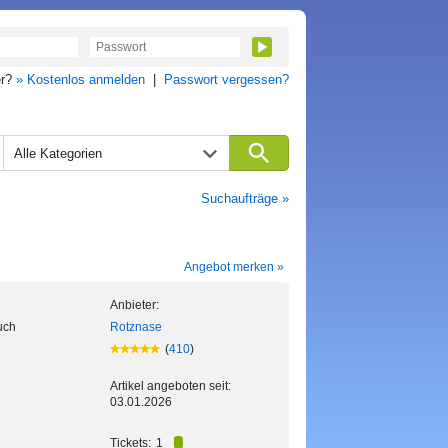
er?
» Kostenlos anmelden
|
Passwort vergessen?
Alle Kategorien
Suchaufträge »
Angebot merken »
Anbieter:
uch
Rotznase
(
410
)
Artikel angeboten seit:
03.01.2026
Tickets:
1