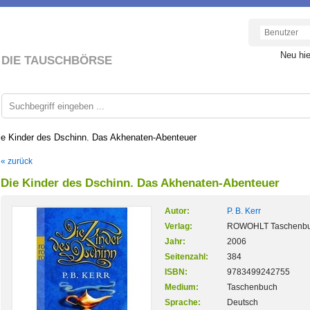
Neu hi
DIE TAUSCHBÖRSE
ie Kinder des Dschinn. Das Akhenaten-Abenteuer
« zurück
Die Kinder des Dschinn. Das Akhenaten-Abenteuer
Autor:
P. B. Kerr
Verlag:
ROWOHLT Taschenb
Jahr:
2006
Seitenzahl:
384
ISBN:
9783499242755
Medium:
Taschenbuch
Sprache:
Deutsch