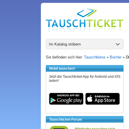
Im Katalog stöbern
Sie befinden sich hier:
Tauschbörse
»
Bücher
»
D
Mobil tauschen!
Jetzt die Tauschticket App für Android und iOS
laden!
Tauschticket-Forum