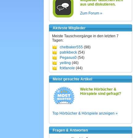
Mitglieder tauschen sich
aus und diskutieren.
Zum Forum »
Aktivste Mitglieder
Meiste Tauschvorgänge in den letzten 7
Tagen:
chetbaker555
(98)
patrikbeck
(54)
Pegasus0
(54)
yeiting
(46)
fckfanole
(44)
Meist gesuchte Artikel
Welche Hörbücher &
Hörspiele sind gefragt?
Top Hörbücher & Hörspiele anzeigen »
Fragen & Antworten