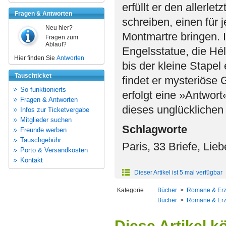
erfüllt er den allerle
Fragen & Antworten
schreiben, einen für 
Neu hier?
Montmartre bringen. 
Fragen zum
Ablauf?
Engelsstatue, die Hé
Hier finden Sie
Antworten
bis der kleine Stapel
Tauschticket
findet er mysteriöse 
So funktionierts
erfolgt eine »Antwor
Fragen & Antworten
dieses unglückliche
Infos zur Ticketvergabe
Mitglieder suchen
Schlagworte
Freunde werben
Tauschgebühr
Paris, 33 Briefe, Lie
Porto & Versandkosten
Kontakt
Dieser Artikel ist 5 mal verfügbar
Kategorie
Bücher
>
Romane & Er
Bücher
>
Romane & Er
Diese Artikel k