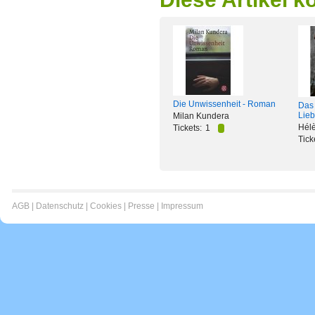
Die Unwissenheit - Roman
Das 
Lie
Milan Kundera
Hélè
Tickets:
1
Tick
AGB
|
Datenschutz
|
Cookies
|
Presse
|
Impressum