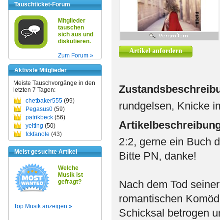
Tauschticket-Forum
Mitglieder
tauschen
sich aus und
diskutieren.
Artikel anfordern
Zum Forum »
Aktivste Mitglieder
Meiste Tauschvorgänge in den
Zustandsbeschreib
letzten 7 Tagen:
chetbaker555
(99)
rundgelsen, Knicke 
Pegasus0
(59)
patrikbeck
(56)
Artikelbeschreibun
yeiting
(50)
fckfanole
(43)
2:2, gerne ein Buch 
Meist gesuchte Artikel
Bitte PN, danke!
Welche
Musik ist
gefragt?
Nach dem Tod seiner F
romantischen Komödie
Top Musik anzeigen »
Schicksal betrogen u