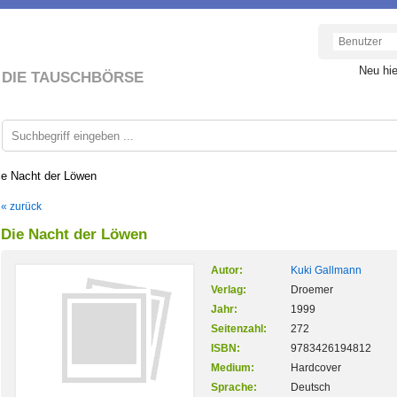
Neu hi
DIE TAUSCHBÖRSE
ie Nacht der Löwen
« zurück
Die Nacht der Löwen
Autor:
Kuki Gallmann
Verlag:
Droemer
Jahr:
1999
Seitenzahl:
272
ISBN:
9783426194812
Medium:
Hardcover
Sprache:
Deutsch