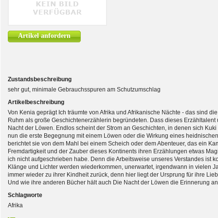
Artikel anfordern
Zustandsbeschreibung
sehr gut, minimale Gebrauchsspuren am Schutzumschlag
Artikelbeschreibung
Von Kenia geprägt Ich träumte von Afrika und Afrikanische Nächte - das sind di
Ruhm als große Geschichtenerzählerin begründeten. Dass dieses Erzähltalent 
Nacht der Löwen. Endlos scheint der Strom an Geschichten, in denen sich Kuki G
nun die erste Begegnung mit einem Löwen oder die Wirkung eines heidnischen F
berichtet sie von dem Mahl bei einem Scheich oder dem Abenteuer, das ein Kamelt
Fremdartigkeit und der Zauber dieses Kontinents ihren Erzählungen etwas Mag
ich nicht aufgeschrieben habe. Denn die Arbeitsweise unseres Verstandes ist 
Klänge und Lichter werden wiederkommen, unerwartet, irgendwann in vielen J
immer wieder zu ihrer Kindheit zurück, denn hier liegt der Ursprung für ihre Lie
Und wie ihre anderen Bücher hält auch Die Nacht der Löwen die Erinnerung an
Schlagworte
Afrika