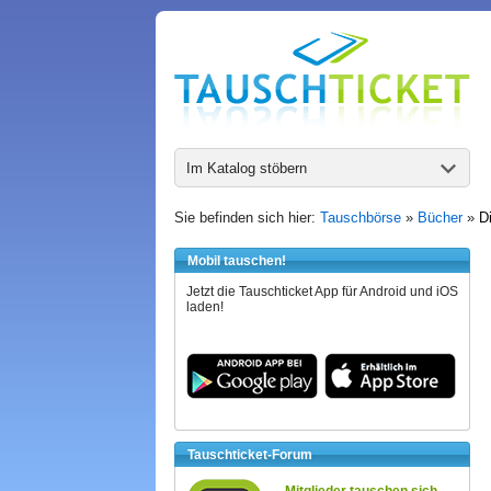
Im Katalog stöbern
Sie befinden sich hier:
Tauschbörse
»
Bücher
»
D
Mobil tauschen!
Jetzt die Tauschticket App für Android und iOS
laden!
Tauschticket-Forum