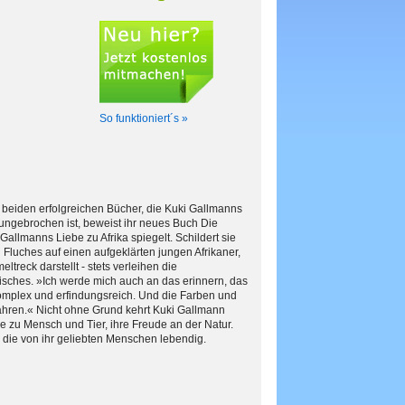
So funktioniert´s »
e beiden erfolgreichen Bücher, die Kuki Gallmanns
ungebrochen ist, beweist ihr neues Buch Die
allmanns Liebe zu Afrika spiegelt. Schildert sie
luches auf einen aufgeklärten jungen Afrikaner,
reck darstellt - stets verleihen die
isches. »Ich werde mich auch an das erinnern, das
komplex und erfindungsreich. Und die Farben und
ahren.« Nicht ohne Grund kehrt Kuki Gallmann
be zu Mensch und Tier, ihre Freude an der Natur.
 die von ihr geliebten Menschen lebendig.