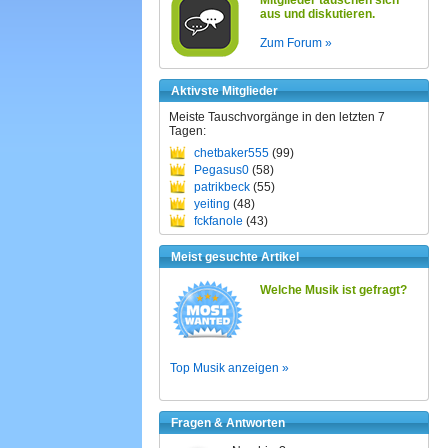
Mitglieder tauschen sich
aus und diskutieren.
Zum Forum »
Aktivste Mitglieder
Meiste Tauschvorgänge in den letzten 7
Tagen:
chetbaker555
(99)
Pegasus0
(58)
patrikbeck
(55)
yeiting
(48)
fckfanole
(43)
Meist gesuchte Artikel
Welche Musik ist gefragt?
Top Musik anzeigen »
Fragen & Antworten