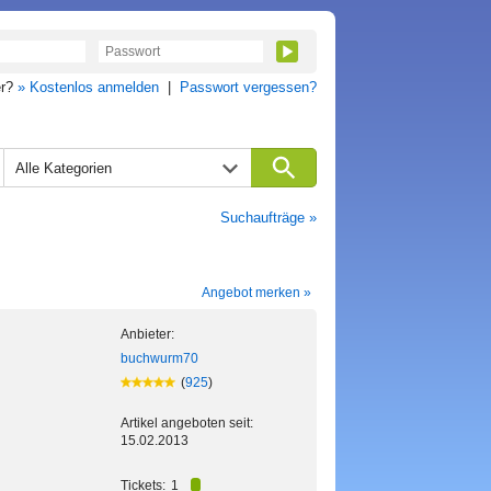
er?
» Kostenlos anmelden
|
Passwort vergessen?
Alle Kategorien
Suchaufträge »
Angebot merken »
Anbieter:
buchwurm70
(
925
)
Artikel angeboten seit:
15.02.2013
Tickets:
1