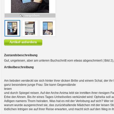
Artikel anfordern
Zustandsbeschreibung
Gut, ungelesen, aber am unteren Buchschnitt vorn etwas abgeschmiert ( Bild 2),
Artikelbeschreibung
Am liebsten versteckt sie sich hinter ihrer dicken Brille und einem Schal, der ihr
ganz besondere junge Frau: Sie kann Gegenstände
lesen
und durch Spiegel reisen. Auf der Arche Anima lebt sie inmitten ihrer riesigen
Erbe der Ahnen. Bis ihr eines Tages Unheilvolles verkündet wird: Ophelia soll a
Adligen namens Thorn heiraten. Was hat es mit der Verlobung auf sich? Wer ist
warum wurde ausgerechnet sie, das zurückhaltende Mädchen mit der leisen St
tödlichen Intrigen sie auf ihrer Reise erwarten, und macht sich auf den Weg in ih