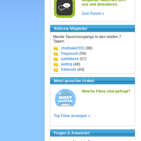
Mitglieder tauschen sich
aus und diskutieren.
Zum Forum »
Aktivste Mitglieder
Meiste Tauschvorgänge in den letzten 7
Tagen:
chetbaker555
(98)
Pegasus0
(59)
patrikbeck
(57)
yeiting
(48)
fckfanole
(43)
Meist gesuchte Artikel
Welche Filme sind gefragt?
Top Filme anzeigen »
Fragen & Antworten