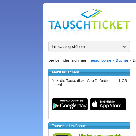
Im Katalog stöbern
Sie befinden sich hier:
Tauschbörse
»
Bücher
»
D
Mobil tauschen!
Jetzt die Tauschticket App für Android und iOS
laden!
Tauschticket-Forum