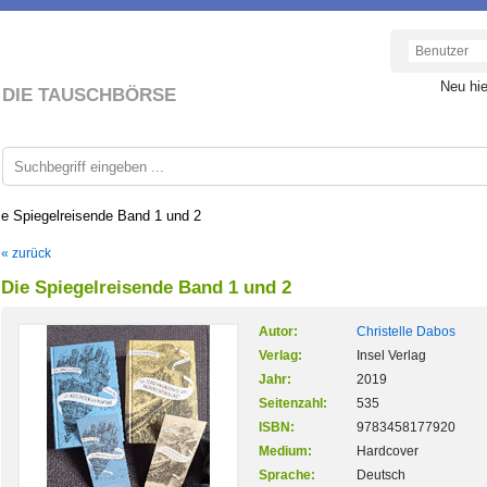
Neu hi
DIE TAUSCHBÖRSE
ie Spiegelreisende Band 1 und 2
« zurück
Die Spiegelreisende Band 1 und 2
Autor:
Christelle Dabos
Verlag:
Insel Verlag
Jahr:
2019
Seitenzahl:
535
ISBN:
9783458177920
Medium:
Hardcover
Sprache:
Deutsch