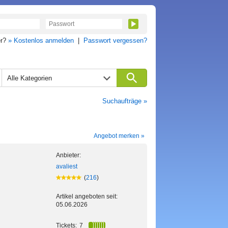
er?
» Kostenlos anmelden
|
Passwort vergessen?
Alle Kategorien
Suchaufträge »
Angebot merken »
Anbieter:
avaliest
(
216
)
Artikel angeboten seit:
05.06.2026
Tickets:
7