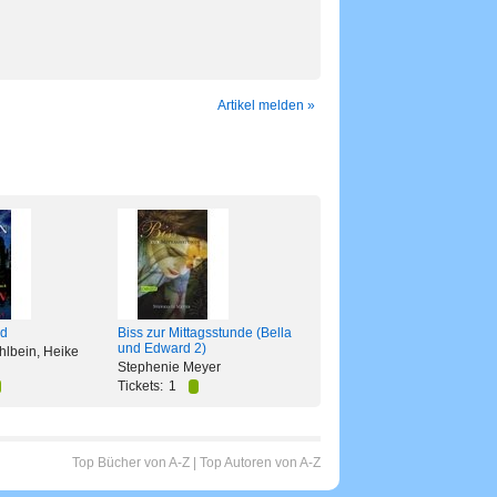
Artikel melden »
d
Biss zur Mittagsstunde (Bella
und Edward 2)
lbein, Heike
Stephenie Meyer
Tickets:
1
Top Bücher von A-Z
|
Top Autoren von A-Z