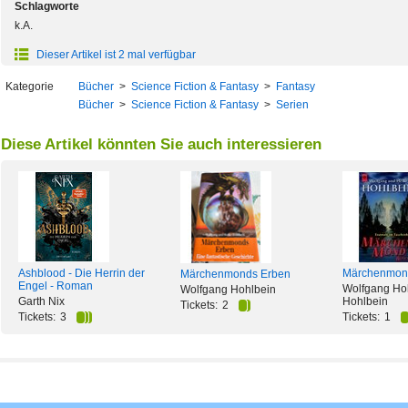
Schlagworte
k.A.
Dieser Artikel ist 2 mal verfügbar
Kategorie
Bücher
>
Science Fiction & Fantasy
>
Fantasy
Bücher
>
Science Fiction & Fantasy
>
Serien
Diese Artikel könnten Sie auch interessieren
Ashblood - Die Herrin der
Märchenmon
Märchenmonds Erben
Engel - Roman
Wolfgang Hoh
Wolfgang Hohlbein
Garth Nix
Hohlbein
Tickets:
2
Tickets:
3
Tickets:
1