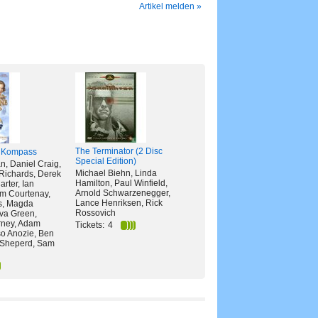
Artikel melden »
The Terminator (2 Disc
 Kompass
Special Edition)
n, Daniel Craig,
Michael Biehn, Linda
Richards, Derek
Hamilton, Paul Winfield,
arter, Ian
Arnold Schwarzenegger,
m Courtenay,
Lance Henriksen, Rick
s, Magda
Rossovich
va Green,
ney, Adam
Tickets:
4
o Anozie, Ben
 Sheperd, Sam