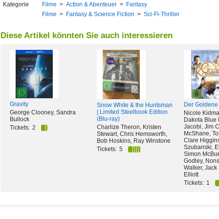
Kategorie
Filme
>
Action & Abenteuer
>
Fantasy
Filme
>
Fantasy & Science Fiction
>
Sci-Fi-Thriller
Diese Artikel könnten Sie auch interessieren
Gravity
Der Goldene
Snow White & the Huntsman
| Limited Steelbook Edition
George Clooney, Sandra
Nicole Kidma
(Blu-ray)
Bullock
Dakota Blue 
Jacobi, Jim C
Charlize Theron, Kristen
Tickets:
2
McShane, To
Stewart, Chris Hemsworth,
Clare Higgin
Bob Hoskins, Ray Winstone
Szubanski, E
Tickets:
5
Simon McBur
Godley, Nons
Walker, Jack
Elliott
Tickets:
1