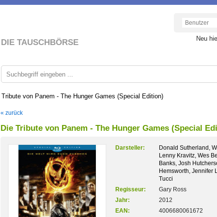
Neu hi
DIE TAUSCHBÖRSE
 Tribute von Panem - The Hunger Games (Special Edition)
« zurück
Die Tribute von Panem - The Hunger Games (Special Edi
Darsteller:
Donald Sutherland, W
Lenny Kravitz, Wes Be
Banks, Josh Hutchers
Hemsworth, Jennifer 
Tucci
Regisseur:
Gary Ross
Jahr:
2012
EAN:
4006680061672