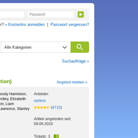
er?
» Kostenlos anmelden
|
Passwort vergessen?
Alle Kategorien
Suchaufträge »
tion)
Angebot merken »
oody Harrelson,
Anbieter:
ntley, Elizabeth
raritron
on, Liam
(
4715
)
Lawrence, Stanley
Artikel angeboten seit:
09.06.2020
Tickets:
3