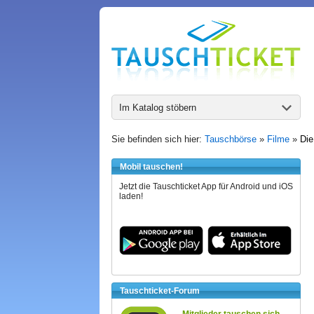
Im Katalog stöbern
Sie befinden sich hier:
Tauschbörse
»
Filme
»
Die
Mobil tauschen!
Jetzt die Tauschticket App für Android und iOS
laden!
Tauschticket-Forum