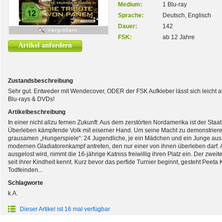
Medium:
1 Blu-ray
Sprache:
Deutsch, Englisch
Dauer:
142
FSK:
ab 12 Jahre
Artikel anfordern
Zustandsbeschreibung
Sehr gut. Entweder mit Wendecover, ODER der FSK Aufkleber lässt sich leicht a
Blu-rays & DVDs!
Artikelbeschreibung
In einer nicht allzu fernen Zukunft: Aus dem zerstörten Nordamerika ist der Sta
Überleben kämpfende Volk mit eiserner Hand. Um seine Macht zu demonstrieren
grausamen „Hungerspiele“: 24 Jugendliche, je ein Mädchen und ein Junge aus
modernen Gladiatorenkampf antreten, den nur einer von ihnen überleben darf. Al
ausgelost wird, nimmt die 16-jährige Katniss freiwillig ihren Platz ein. Der zweite
seit ihrer Kindheit kennt. Kurz bevor das perfide Turnier beginnt, gesteht Peeta
Todfeinden...
Schlagworte
k.A.
Dieser Artikel ist 16 mal verfügbar