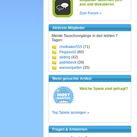
Mitglieder tauschen sich
aus und diskutieren.
Zum Forum »
Aktivste Mitglieder
Meiste Tauschvorgänge in den letzten 7
Tagen:
chetbaker555
(71)
Pegasus0
(60)
yeiting
(42)
patrikbeck
(39)
wassergarten
(35)
Meist gesuchte Artikel
Welche Spiele sind gefragt?
Top Spiele anzeigen »
Fragen & Antworten