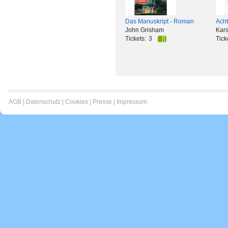
Das Manuskript - Roman
Ach
John Grisham
Kar
Tickets:
3
Tick
AGB
|
Datenschutz
|
Cookies
|
Presse
|
Impressum