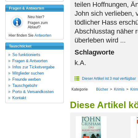
teilen Hoffnungen, 
Fragen & Antworten
John sich verlieben, 
Neu hier?
tödlicher Hass erschü
Fragen zum
Ablauf?
Abschlusstag näher rü
Hier finden Sie
Antworten
überleben wird ...
Tauschticket
Schlagworte
So funktionierts
Fragen & Antworten
k.A.
Infos zur Ticketvergabe
Mitglieder suchen
Dieser Artikel ist 3 mal verfügbar
Freunde werben
Tauschgebühr
Kategorie
Bücher
>
Krimis
>
Krim
Porto & Versandkosten
Kontakt
Diese Artikel k