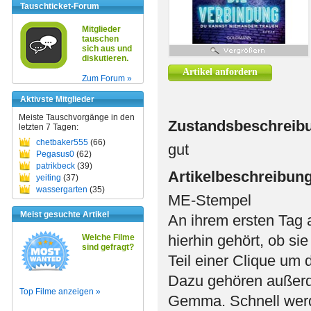
Tauschticket-Forum
Mitglieder
tauschen
sich aus und
diskutieren.
Artikel anfordern
Zum Forum »
Aktivste Mitglieder
Meiste Tauschvorgänge in den
Zustandsbeschreib
letzten 7 Tagen:
chetbaker555
(66)
gut
Pegasus0
(62)
patrikbeck
(39)
Artikelbeschreibun
yeiting
(37)
wassergarten
(35)
ME-Stempel
Meist gesuchte Artikel
An ihrem ersten Tag a
hierhin gehört, ob si
Welche Filme
sind gefragt?
Teil einer Clique um
Dazu gehören außerd
Top Filme anzeigen »
Gemma. Schnell werd