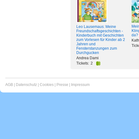
Mei
Leo Lausemaus: Meine
Klin
Freundschaftsgeschichten -
da?
Kinderbuch mit Geschichten
zum Vorlesen für Kinder ab 2
Kath
Jahren und
Tick
Fensterstanzungen zum
Durchgucken
Andrea Dami
Tickets:
2
AGB
|
Datenschutz
|
Cookies
|
Presse
|
Impressum