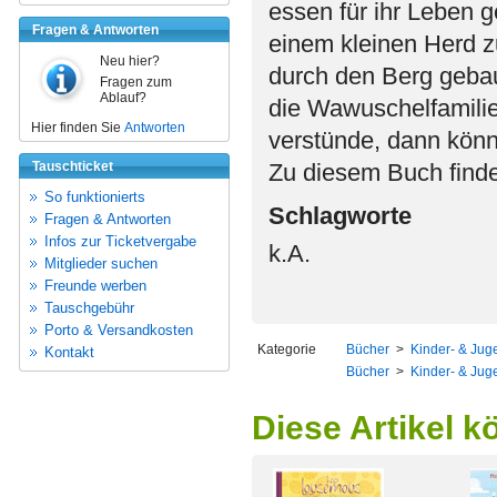
essen für ihr Leben 
Fragen & Antworten
einem kleinen Herd z
Neu hier?
durch den Berg gebau
Fragen zum
Ablauf?
die Wawuschelfamilie
Hier finden Sie
Antworten
verstünde, dann kön
Tauschticket
Zu diesem Buch finde
So funktionierts
Schlagworte
Fragen & Antworten
Infos zur Ticketvergabe
k.A.
Mitglieder suchen
Freunde werben
Tauschgebühr
Porto & Versandkosten
Kategorie
Bücher
>
Kinder- & Juge
Kontakt
Bücher
>
Kinder- & Juge
Diese Artikel k