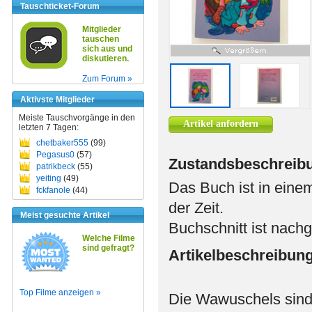
Tauschticket-Forum
Mitglieder
tauschen
sich aus und
diskutieren.
Zum Forum »
Aktivste Mitglieder
Meiste Tauschvorgänge in den
Artikel anfordern
letzten 7 Tagen:
chetbaker555
(99)
Pegasus0
(57)
Zustandsbeschreib
patrikbeck
(55)
yeiting
(49)
Das Buch ist in eine
fckfanole
(44)
der Zeit.
Meist gesuchte Artikel
Buchschnitt ist nach
Welche Filme
sind gefragt?
Artikelbeschreibun
Top Filme anzeigen »
Die Wawuschels sind 