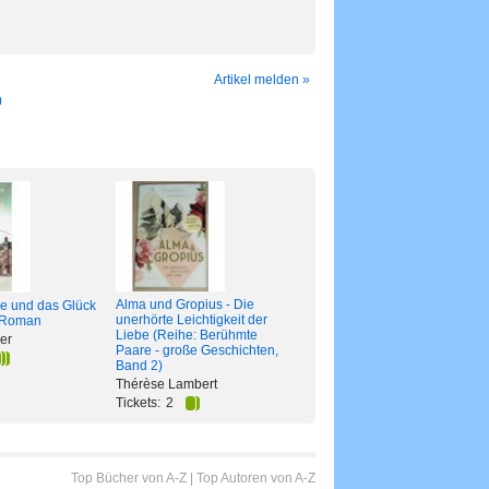
Artikel melden »
0
Alma und Gropius - Die
be und das Glück
unerhörte Leichtigkeit der
- Roman
Liebe (Reihe: Berühmte
er
Paare - große Geschichten,
Band 2)
Thérèse Lambert
Tickets:
2
Top Bücher von A-Z
|
Top Autoren von A-Z