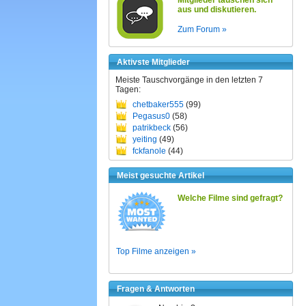
Mitglieder tauschen sich
aus und diskutieren.
Zum Forum »
Aktivste Mitglieder
Meiste Tauschvorgänge in den letzten 7
Tagen:
chetbaker555
(99)
Pegasus0
(58)
patrikbeck
(56)
yeiting
(49)
fckfanole
(44)
Meist gesuchte Artikel
Welche Filme sind gefragt?
Top Filme anzeigen »
Fragen & Antworten