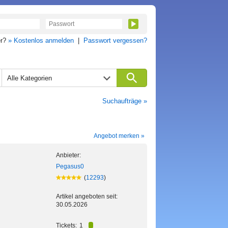
er?
» Kostenlos anmelden
|
Passwort vergessen?
Alle Kategorien
Suchaufträge »
Angebot merken »
Anbieter:
Pegasus0
(
12293
)
Artikel angeboten seit:
30.05.2026
Tickets:
1