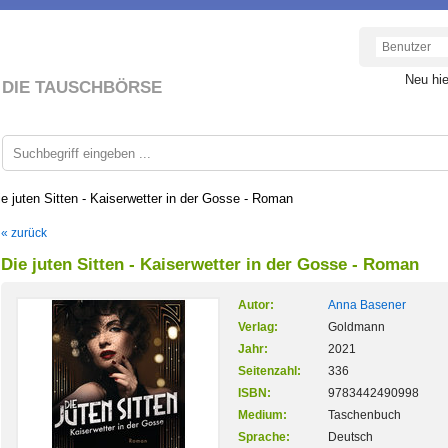
Neu hi
DIE TAUSCHBÖRSE
ie juten Sitten - Kaiserwetter in der Gosse - Roman
« zurück
Die juten Sitten - Kaiserwetter in der Gosse - Roman
Autor:
Anna Basener
Verlag:
Goldmann
Jahr:
2021
Seitenzahl:
336
ISBN:
9783442490998
Medium:
Taschenbuch
Sprache:
Deutsch