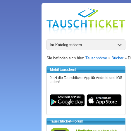
Im Katalog stöbern
Sie befinden sich hier:
Tauschbörse
»
Bücher
»
D
Mobil tauschen!
Jetzt die Tauschticket App für Android und iOS
laden!
Tauschticket-Forum