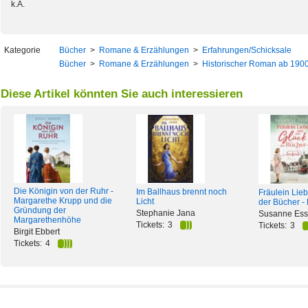
k.A.
Kategorie
Bücher
>
Romane & Erzählungen
>
Erfahrungen/Schicksale
Bücher
>
Romane & Erzählungen
>
Historischer Roman ab 190
Diese Artikel könnten Sie auch interessieren
Die Königin von der Ruhr -
Im Ballhaus brennt noch
Fräulein Lie
Margarethe Krupp und die
Licht
der Bücher 
Gründung der
Stephanie Jana
Susanne Ess
Margarethenhöhe
Tickets:
3
Tickets:
3
Birgit Ebbert
Tickets:
4