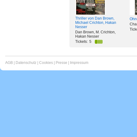
Thriller von Dan Brown,
Ohn
Michael Crichton, Hakan
Char
Nesser
Tick
Dan Brown, M. Crichton,
Hakan Nesser
Tickets:
5
AGB
|
Datenschutz
|
Cookies
|
Presse
|
Impressum