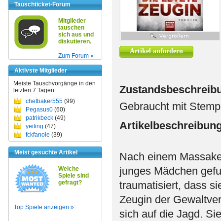
Tauschticket-Forum
Mitglieder
tauschen
sich aus und
diskutieren.
Artikel anfordern
Zum Forum »
Aktivste Mitglieder
Meiste Tauschvorgänge in den
Zustandsbeschreib
letzten 7 Tagen:
chetbaker555
(99)
Gebraucht mit Stemp
Pegasus0
(60)
patrikbeck
(49)
Artikelbeschreibun
yeiting
(47)
fckfanole
(39)
Meist gesuchte Artikel
Nach einem Massaker
junges Mädchen gefun
Welche
Spiele sind
gefragt?
traumatisiert, dass si
Zeugin der Gewaltver
Top Spiele anzeigen »
sich auf die Jagd. Si