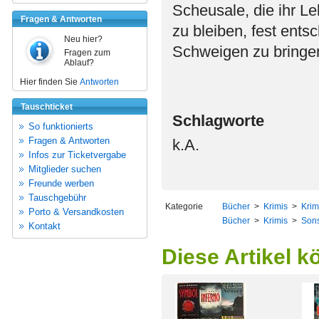
Scheusale, die ihr L
Fragen & Antworten
zu bleiben, fest ents
Neu hier?
Schweigen zu bringe
Fragen zum
Ablauf?
Hier finden Sie
Antworten
Tauschticket
Schlagworte
So funktionierts
Fragen & Antworten
k.A.
Infos zur Ticketvergabe
Mitglieder suchen
Freunde werben
Tauschgebühr
Kategorie
Bücher
>
Krimis
>
Krim
Porto & Versandkosten
Bücher
>
Krimis
>
Sons
Kontakt
Diese Artikel k