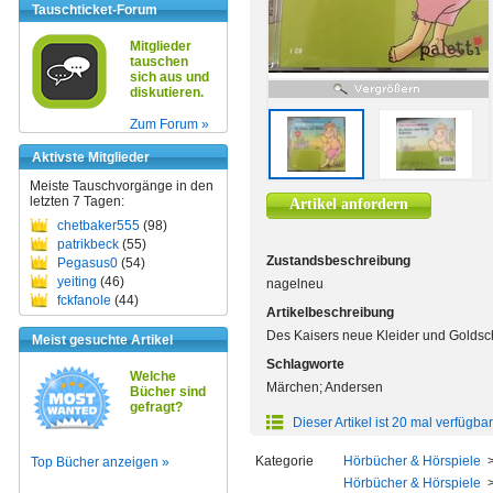
Tauschticket-Forum
Mitglieder
tauschen
sich aus und
diskutieren.
Zum Forum »
Aktivste Mitglieder
Meiste Tauschvorgänge in den
letzten 7 Tagen:
Artikel anfordern
chetbaker555
(98)
patrikbeck
(55)
Zustandsbeschreibung
Pegasus0
(54)
yeiting
(46)
nagelneu
fckfanole
(44)
Artikelbeschreibung
Des Kaisers neue Kleider und Goldsc
Meist gesuchte Artikel
Schlagworte
Welche
Märchen; Andersen
Bücher sind
gefragt?
Dieser Artikel ist 20 mal verfügbar
Kategorie
Hörbücher & Hörspiele
Top Bücher anzeigen »
Hörbücher & Hörspiele