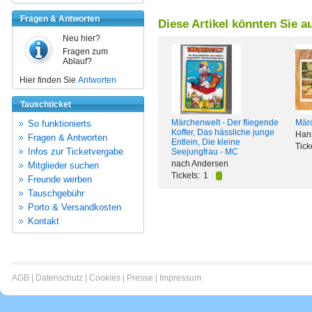
Fragen & Antworten
Diese Artikel könnten Sie a
Neu hier?
Fragen zum
Ablauf?
Hier finden Sie
Antworten
Tauschticket
Märchenwelt - Der fliegende
Märc
So funktionierts
Koffer, Das hässliche junge
Hans
Fragen & Antworten
Entlein, Die kleine
Tick
Infos zur Ticketvergabe
Seejungfrau - MC
nach Andersen
Mitglieder suchen
Tickets:
1
Freunde werben
Tauschgebühr
Porto & Versandkosten
Kontakt
AGB
|
Datenschutz
|
Cookies
|
Presse
|
Impressum