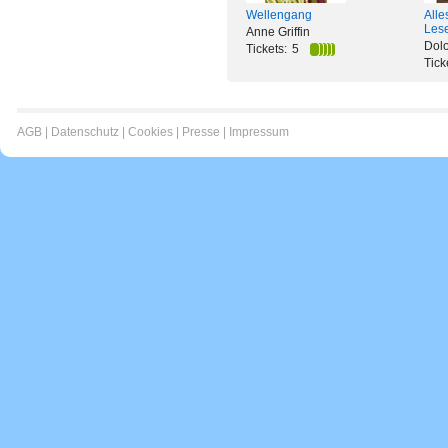
Wellengang
Alle
Les
Anne Griffin
Dol
Tickets:
5
Tick
AGB
|
Datenschutz
|
Cookies
|
Presse
|
Impressum