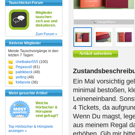
Tauschticket-Forum
Mitglieder
tauschen
sich aus und
diskutieren.
Zum Forum »
Aktivste Mitglieder
Meiste Tauschvorgänge in den
Artikel anfordern
letzten 7 Tagen:
chetbaker555
(100)
Pegasus0
(61)
Zustandsbeschreib
patrikbeck
(48)
yeiting
(48)
Ein Mal vorsichtig 
fckfanole
(36)
minimal bestoßen, kl
Meist gesuchte Artikel
Leineneinband. Sonst
Welche
4 Tickets, da aufgru
Hörbücher &
Hörspiele
Wenn Du magst, lege 
sind gefragt?
aus meinem Regal daz
Top Hörbücher & Hörspiele
anzeigen »
erhöhen. Gib mir bi