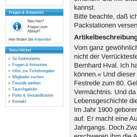
kannst.
Fragen & Antworten
Bitte beachte, daß ic
Neu hier?
Packstationen verse
Fragen zum
Ablauf?
Artikelbeschreibun
Hier finden Sie
Antworten
Vom ganz gewöhnliche
Tauschticket
nicht der Verrücktest
So funktionierts
Bernhard Hval. Ich ha
Fragen & Antworten
Infos zur Ticketvergabe
können.« Und dieser H
Mitglieder suchen
Festrede zum 80. Gebur
Freunde werben
Tauschgebühr
Vermächtnis. Und da 
Porto & Versandkosten
Lebensgeschichte die
Kontakt
Im Jahr 1900 geboren 
auf. Er macht eine Au
Jahrgangs. Doch Zwa
erschweren ihm die A