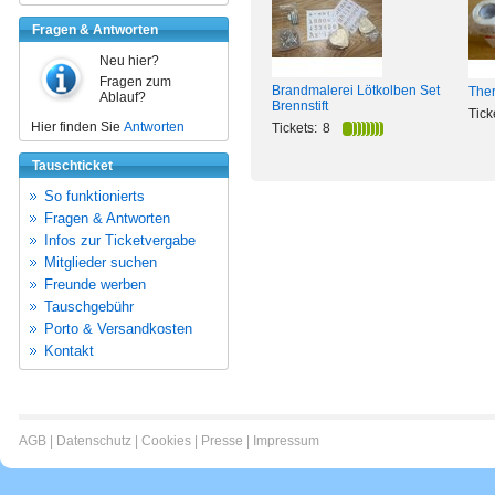
Fragen & Antworten
Neu hier?
Fragen zum
Brandmalerei Lötkolben Set
The
Ablauf?
Brennstift
Tick
Hier finden Sie
Antworten
Tickets:
8
Tauschticket
So funktionierts
Fragen & Antworten
Infos zur Ticketvergabe
Mitglieder suchen
Freunde werben
Tauschgebühr
Porto & Versandkosten
Kontakt
AGB
|
Datenschutz
|
Cookies
|
Presse
|
Impressum