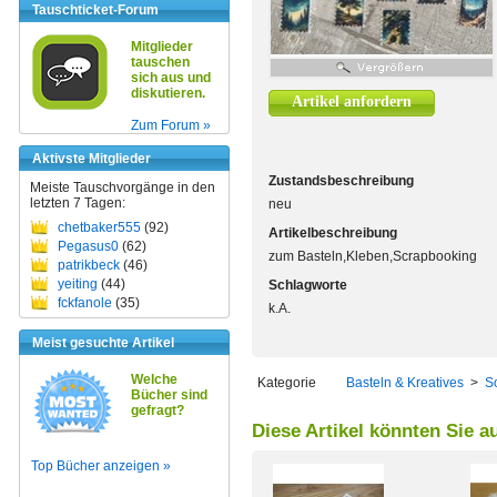
Tauschticket-Forum
Mitglieder
tauschen
sich aus und
diskutieren.
Artikel anfordern
Zum Forum »
Aktivste Mitglieder
Zustandsbeschreibung
Meiste Tauschvorgänge in den
letzten 7 Tagen:
neu
chetbaker555
(92)
Artikelbeschreibung
Pegasus0
(62)
zum Basteln,Kleben,Scrapbooking
patrikbeck
(46)
yeiting
(44)
Schlagworte
fckfanole
(35)
k.A.
Meist gesuchte Artikel
Welche
Kategorie
Basteln & Kreatives
>
S
Bücher sind
gefragt?
Diese Artikel könnten Sie a
Top Bücher anzeigen »