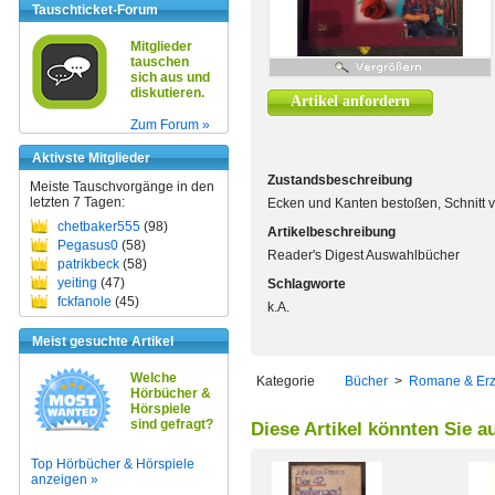
Tauschticket-Forum
Mitglieder
tauschen
sich aus und
diskutieren.
Artikel anfordern
Zum Forum »
Aktivste Mitglieder
Zustandsbeschreibung
Meiste Tauschvorgänge in den
letzten 7 Tagen:
Ecken und Kanten bestoßen, Schnitt v
chetbaker555
(98)
Artikelbeschreibung
Pegasus0
(58)
Reader's Digest Auswahlbücher
patrikbeck
(58)
yeiting
(47)
Schlagworte
fckfanole
(45)
k.A.
Meist gesuchte Artikel
Welche
Kategorie
Bücher
>
Romane & Er
Hörbücher &
Hörspiele
sind gefragt?
Diese Artikel könnten Sie a
Top Hörbücher & Hörspiele
anzeigen »