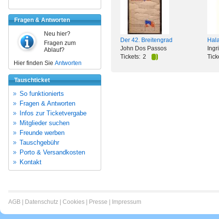
Fragen & Antworten
Neu hier?
Der 42. Breitengrad
Hala
Fragen zum
John Dos Passos
Ingr
Ablauf?
Tickets:
2
Tick
Hier finden Sie
Antworten
Tauschticket
So funktionierts
Fragen & Antworten
Infos zur Ticketvergabe
Mitglieder suchen
Freunde werben
Tauschgebühr
Porto & Versandkosten
Kontakt
AGB
|
Datenschutz
|
Cookies
|
Presse
|
Impressum