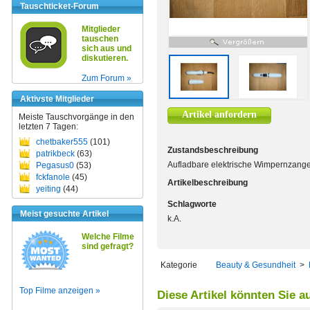
Tauschticket-Forum
Mitglieder
tauschen
sich aus und
diskutieren.
Zum Forum »
Aktivste Mitglieder
Artikel anfordern
Meiste Tauschvorgänge in den
letzten 7 Tagen:
chetbaker555
(101)
Zustandsbeschreibung
patrikbeck
(63)
Aufladbare elektrische Wimpernzang
Pegasus0
(53)
fckfanole
(45)
Artikelbeschreibung
yeiting
(44)
Schlagworte
Meist gesuchte Artikel
k.A.
Welche Filme
sind gefragt?
Kategorie
Beauty & Gesundheit
>
Top Filme anzeigen »
Diese Artikel könnten Sie a