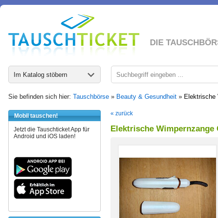
DIE TAUSCHBÖR
Im Katalog stöbern
Sie befinden sich hier:
Tauschbörse
»
Beauty & Gesundheit
»
Elektrische
« zurück
Mobil tauschen!
Elektrische Wimpernzange 
Jetzt die Tauschticket App für
Android und iOS laden!