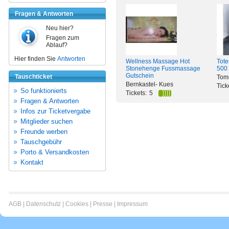
Fragen & Antworten
Neu hier?
Fragen zum
Ablauf?
Hier finden Sie
Antworten
Wellness Massage Hot
Tote
Stonehenge Fussmassage
500
Gutschein
Tauschticket
Tom
Bernkastel- Kues
Tick
So funktionierts
Tickets:
5
Fragen & Antworten
Infos zur Ticketvergabe
Mitglieder suchen
Freunde werben
Tauschgebühr
Porto & Versandkosten
Kontakt
AGB
|
Datenschutz
|
Cookies
|
Presse
|
Impressum