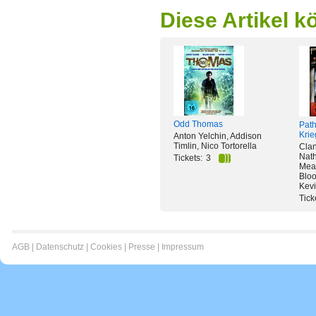
Diese Artikel k
Odd Thomas
Path
Krie
Anton Yelchin, Addison
Timlin, Nico Tortorella
Clan
Nath
Tickets:
3
Mea
Bloo
Kevi
Tick
AGB
|
Datenschutz
|
Cookies
|
Presse
|
Impressum