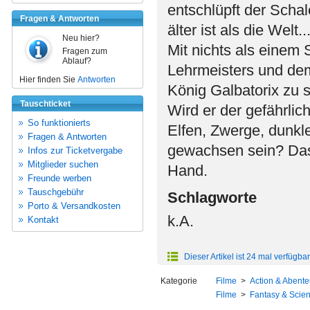
entschlüpft der Scha
Fragen & Antworten
älter ist als die Welt..
Neu hier?
Mit nichts als einem
Fragen zum
Ablauf?
Lehrmeisters und dem
Hier finden Sie
Antworten
König Galbatorix zu s
Tauschticket
Wird er der gefährlic
So funktionierts
Elfen, Zwerge, dunkl
Fragen & Antworten
gewachsen sein? Das 
Infos zur Ticketvergabe
Mitglieder suchen
Hand.
Freunde werben
Tauschgebühr
Schlagworte
Porto & Versandkosten
k.A.
Kontakt
Dieser Artikel ist 24 mal verfügbar
Kategorie
Filme
>
Action & Abente
Filme
>
Fantasy & Scien