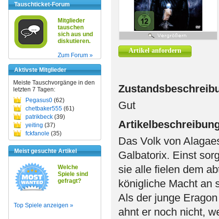
Tauschticket-Forum
Mitglieder
tauschen
sich aus und
diskutieren.
Artikel anfordern
Zum Forum »
Aktivste Mitglieder
Meiste Tauschvorgänge in den
Zustandsbeschreib
letzten 7 Tagen:
Pegasus0
(62)
Gut
chetbaker555
(61)
patrikbeck
(39)
Artikelbeschreibun
yeiting
(37)
fckfanole
(35)
Das Volk von Alagaes
Meist gesuchte Artikel
Galbatorix. Einst sor
sie alle fielen dem a
Welche
Spiele sind
gefragt?
königliche Macht an s
Als der junge Eragon
Top Spiele anzeigen »
ahnt er noch nicht, w