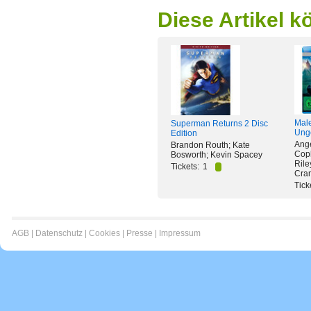
Diese Artikel k
Male
Superman Returns 2 Disc
Ung
Edition
Ange
Brandon Routh; Kate
Copl
Bosworth; Kevin Spacey
Rile
Tickets:
1
Cra
Tick
AGB
|
Datenschutz
|
Cookies
|
Presse
|
Impressum