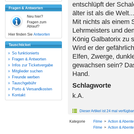
entschlüpft der Scha
Fragen & Antworten
älter ist als die Welt..
Neu hier?
Mit nichts als einem
Fragen zum
Ablauf?
Lehrmeisters und dem
Hier finden Sie
Antworten
König Galbatorix zu s
Tauschticket
Wird er der gefährlic
So funktionierts
Elfen, Zwerge, dunkl
Fragen & Antworten
gewachsen sein? Das 
Infos zur Ticketvergabe
Mitglieder suchen
Hand.
Freunde werben
Tauschgebühr
Schlagworte
Porto & Versandkosten
k.A.
Kontakt
Dieser Artikel ist 24 mal verfügbar
Kategorie
Filme
>
Action & Abente
Filme
>
Action & Abente