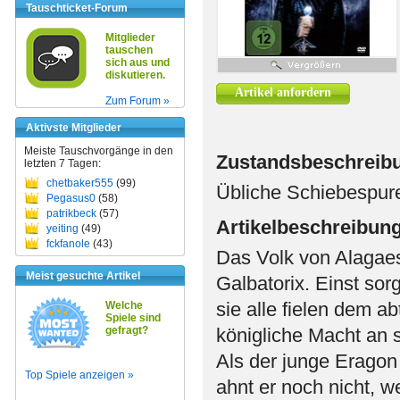
Tauschticket-Forum
Mitglieder
tauschen
sich aus und
diskutieren.
Artikel anfordern
Zum Forum »
Aktivste Mitglieder
Meiste Tauschvorgänge in den
Zustandsbeschreib
letzten 7 Tagen:
chetbaker555
(99)
Übliche Schiebespur
Pegasus0
(58)
patrikbeck
(57)
Artikelbeschreibun
yeiting
(49)
fckfanole
(43)
Das Volk von Alagaes
Meist gesuchte Artikel
Galbatorix. Einst sor
sie alle fielen dem a
Welche
Spiele sind
gefragt?
königliche Macht an s
Als der junge Eragon
Top Spiele anzeigen »
ahnt er noch nicht, w