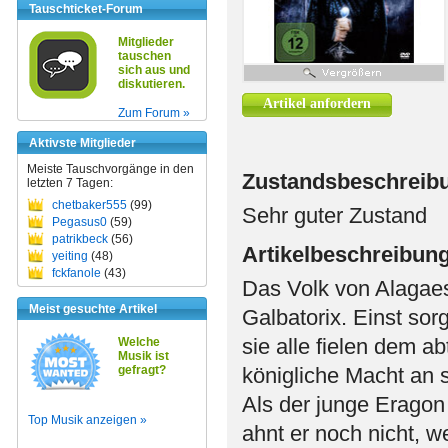
Tauschticket-Forum
Mitglieder
tauschen
sich aus und
diskutieren.
Artikel anfordern
Zum Forum »
Aktivste Mitglieder
Meiste Tauschvorgänge in den
Zustandsbeschreib
letzten 7 Tagen:
chetbaker555
(99)
Sehr guter Zustand
Pegasus0
(59)
patrikbeck
(56)
Artikelbeschreibun
yeiting
(48)
fckfanole
(43)
Das Volk von Alagaes
Meist gesuchte Artikel
Galbatorix. Einst sor
sie alle fielen dem a
Welche
Musik ist
gefragt?
königliche Macht an s
Als der junge Eragon
Top Musik anzeigen »
ahnt er noch nicht, w