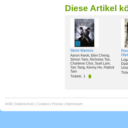
Diese Artikel k
Storm Warriors
Perc
Oly
Aaron Kwok, Ekin Cheng,
Simon Yam, Nicholas Tse,
Log
Charlene Choi, Suet Lam,
Dadd
Yan Tang, Kenny Ho, Patrick
Uma
Tam
Tick
Tickets:
1
AGB
|
Datenschutz
|
Cookies
|
Presse
|
Impressum