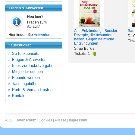
Fragen & Antworten
Neu hier?
Fragen zum
Ablauf?
Anti-Entzündungs-Booster -
Sanf
Hier finden Sie
Antworten
Rezepte, die besonders
Dr. 
helfen. Gegen heimliche
Tick
Entzündungen
Tauschticket
Silvia Bürkle
So funktionierts
Tickets:
1
Fragen & Antworten
Infos zur Ticketvergabe
Mitglieder suchen
Freunde werben
Tauschgebühr
Porto & Versandkosten
Kontakt
AGB
|
Datenschutz
|
Cookies
|
Presse
|
Impressum