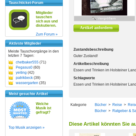
Tauschticket-Forum
Mitglieder
tauschen
sich aus und
diskutieren.
Artikel anfordern
Zum Forum »
Aktivste Mitglieder
Zustandsbeschreibung
Meiste Tauschvorgänge in den
letzten 7 Tagen:
Guter Zustand!
chetbaker555
(71)
Artikelbeschreibung
Pegasus0
(60)
Essen und Trinken im Holsteiner Lan
yeiting
(42)
patrikbeck
(39)
Schlagworte
wassergarten
(35)
Essen und Trinken im Holsteiner Lan
Meist gesuchte Artikel
Welche
Kategorie
Bücher
>
Reise
>
Reis
Musik ist
Bücher
>
Ratgeber & S
gefragt?
Diese Artikel könnten Sie a
Top Musik anzeigen »