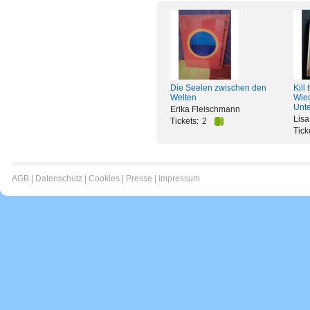
Die Seelen zwischen den
Kill
Welten
Wied
Unt
Erika Fleischmann
Lisa
Tickets:
2
Tick
AGB
|
Datenschutz
|
Cookies
|
Presse
|
Impressum