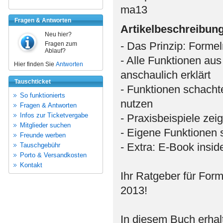
ma13
Fragen & Antworten
Artikelbeschreibun
Neu hier?
- Das Prinzip: Forme
Fragen zum
Ablauf?
- Alle Funktionen au
Hier finden Sie
Antworten
anschaulich erklärt
Tauschticket
- Funktionen schachte
So funktionierts
nutzen
Fragen & Antworten
Infos zur Ticketvergabe
- Praxisbeispiele ze
Mitglieder suchen
- Eigene Funktionen
Freunde werben
- Extra: E-Book insid
Tauschgebühr
Porto & Versandkosten
Kontakt
Ihr Ratgeber für For
2013!
In diesem Buch erhal