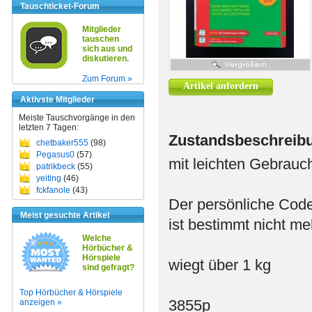
Tauschticket-Forum
Mitglieder
tauschen
sich aus und
diskutieren.
Zum Forum »
Artikel anfordern
Aktivste Mitglieder
Meiste Tauschvorgänge in den
letzten 7 Tagen:
Zustandsbeschreib
chetbaker555
(98)
Pegasus0
(57)
mit leichten Gebrauc
patrikbeck
(55)
yeiting
(46)
fckfanole
(43)
Der persönliche Cod
Meist gesuchte Artikel
ist bestimmt nicht meh
Welche
Hörbücher &
Hörspiele
wiegt über 1 kg
sind gefragt?
Top Hörbücher & Hörspiele
3855p
anzeigen »