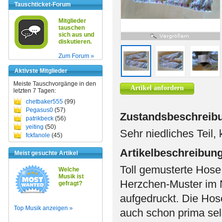
Tauschticket-Forum
Mitglieder
tauschen
sich aus und
diskutieren.
Zum Forum »
Aktivste Mitglieder
Meiste Tauschvorgänge in den
Artikel anfordern
letzten 7 Tagen:
chetbaker555
(99)
Pegasus0
(57)
Zustandsbeschreib
patrikbeck
(56)
yeiting
(50)
Sehr niedliches Teil
fckfanole
(45)
Artikelbeschreibun
Meist gesuchte Artikel
Toll gemusterte Hose
Welche
Musik ist
Herzchen-Muster im N
gefragt?
aufgedruckt. Die Hos
Top Musik anzeigen »
auch schon prima sel