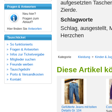
aufgesetzten Taschen
Fragen & Antworten
Zierde.
Neu hier?
Schlagworte
Fragen zum
Ablauf?
Schlag, ausgestellt, 
Hier finden Sie
Antworten
Herzchen
Tauschticket
So funktionierts
Fragen & Antworten
Infos zur Ticketvergabe
Kategorie
Kleidung
>
Kinder & Ju
Mitglieder suchen
Freunde werben
Diese Artikel k
Tauschgebühr
Porto & Versandkosten
Kontakt
Cor
Gefütterte Jeans mit tollen
Details Gr. 104
Sub