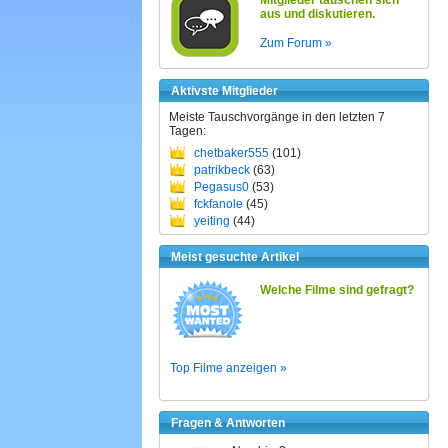
Mitglieder tauschen sich
aus und diskutieren.
Zum Forum »
Aktivste Mitglieder
Meiste Tauschvorgänge in den letzten 7
Tagen:
chetbaker555
(101)
patrikbeck
(63)
Pegasus0
(53)
fckfanole
(45)
yeiting
(44)
Meist gesuchte Artikel
Welche Filme sind gefragt?
Top Filme anzeigen »
Fragen & Antworten