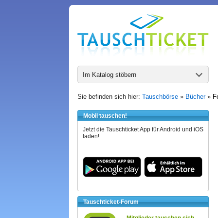
Im Katalog stöbern
Sie befinden sich hier:
Tauschbörse
»
Bücher
»
F
Mobil tauschen!
Jetzt die Tauschticket App für Android und iOS
laden!
Tauschticket-Forum