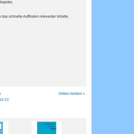
Register,
das schnelle Auffinden relevanter Inhalte,
k
Artikel melden »
10-13