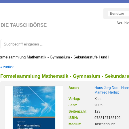
Neu hi
DIE TAUSCHBÖRSE
ormelsammlung Mathematik - Gymnasium - Sekundarstufe I und II
« zurück
Formelsammlung Mathematik - Gymnasium - Sekundarstu
Autor:
Hans-Jerg Dorn
;
Hans
Manfred Herbst
Verlag:
Klett
Jahr:
2005
Seitenzahl:
123
ISBN:
9783127185102
Medium:
Taschenbuch