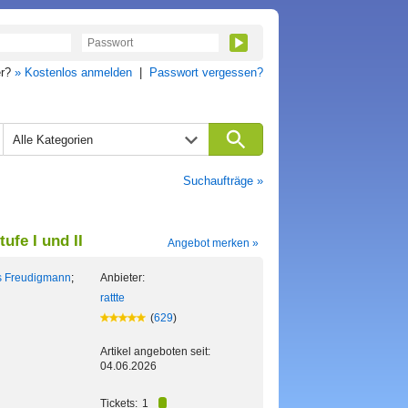
er?
» Kostenlos anmelden
|
Passwort vergessen?
Alle Kategorien
Suchaufträge »
fe I und II
Angebot merken »
 Freudigmann
;
Anbieter:
rattte
(
629
)
Artikel angeboten seit:
04.06.2026
Tickets:
1