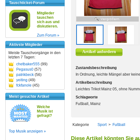
Tauschticket-Forum
Mitglieder
tauschen
sich aus und
diskutieren.
Zum Forum »
Aktivste Mitglieder
Artikel anfordern
Meiste Tauschvorgänge in den
letzten 7 Tagen:
chetbaker555
(99)
Zustandsbeschreibung
Pegasus0
(57)
In Ordnung, leichte Mängel aber kein
patrikbeck
(56)
yeiting
(49)
Artikelbeschreibung
fckfanole
(45)
Leichtes Trikot Mainz 05, ohne Numm
Meist gesuchte Artikel
Schlagworte
Fußball, Mainz
Welche
Musik ist
gefragt?
Kategorie
Sport
>
Fußball
Top Musik anzeigen »
Diese Artikel könnten Sie a