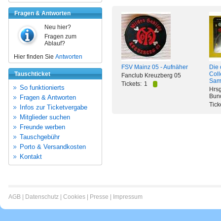
Fragen & Antworten
Neu hier?
Fragen zum
Ablauf?
Hier finden Sie
Antworten
FSV Mainz 05 - Aufnäher
Die 
Tauschticket
Coll
Fanclub Kreuzberg 05
Sam
Tickets:
1
So funktionierts
Hrsg
Bun
Fragen & Antworten
Tick
Infos zur Ticketvergabe
Mitglieder suchen
Freunde werben
Tauschgebühr
Porto & Versandkosten
Kontakt
AGB
|
Datenschutz
|
Cookies
|
Presse
|
Impressum