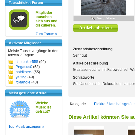
Tauschticket-Forum
Mitglieder
tauschen
sich aus und
diskutieren.
Artikel anfordern
Zum Forum »
Aktivste Mitglieder
Zustandsbeschreibung
Meiste Tauschvorgänge in den
letzten 7 Tagen:
Sehr gut
chetbaker555
(99)
Artikelbeschreibung
Pegasus0
(58)
Glasfaserleuchte mit Farbwechsel. Wir
patrikbeck
(55)
yeiting
(49)
Schlagworte
fckfanole
(43)
Glasfaserleuchte, Dekoration, Lampen,
Meist gesuchte Artikel
Welche
Kategorie
Elektro-/Haushaltsgeräte
Musik ist
gefragt?
Diese Artikel könnten Sie a
Top Musik anzeigen »