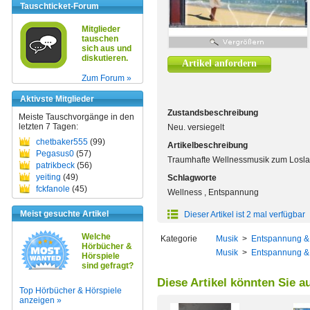
Tauschticket-Forum
Mitglieder
tauschen
sich aus und
diskutieren.
Artikel anfordern
Zum Forum »
Aktivste Mitglieder
Zustandsbeschreibung
Meiste Tauschvorgänge in den
letzten 7 Tagen:
Neu. versiegelt
chetbaker555
(99)
Artikelbeschreibung
Pegasus0
(57)
Traumhafte Wellnessmusik zum Losla
patrikbeck
(56)
yeiting
(49)
Schlagworte
fckfanole
(45)
Wellness , Entspannung
Meist gesuchte Artikel
Dieser Artikel ist 2 mal verfügbar
Welche
Kategorie
Musik
>
Entspannung & 
Hörbücher &
Musik
>
Entspannung & 
Hörspiele
sind gefragt?
Diese Artikel könnten Sie a
Top Hörbücher & Hörspiele
anzeigen »