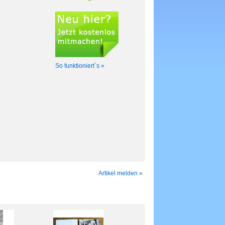
So funktioniert´s »
Artikel melden »