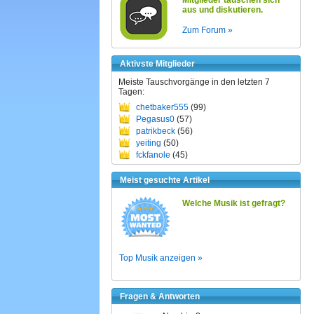
Mitglieder tauschen sich
aus und diskutieren.
Zum Forum »
Aktivste Mitglieder
Meiste Tauschvorgänge in den letzten 7
Tagen:
chetbaker555
(99)
Pegasus0
(57)
patrikbeck
(56)
yeiting
(50)
fckfanole
(45)
Meist gesuchte Artikel
Welche Musik ist gefragt?
Top Musik anzeigen »
Fragen & Antworten