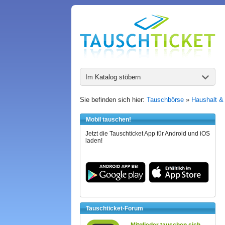
Im Katalog stöbern
Sie befinden sich hier:
Tauschbörse
»
Haushalt &
Mobil tauschen!
Jetzt die Tauschticket App für Android und iOS
laden!
Tauschticket-Forum