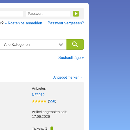
er?
» Kostenlos anmelden
|
Passwort vergessen?
Alle Kategorien
Suchaufträge »
Angebot merken »
Anbieter:
NZ3012
(
558
)
Artikel angeboten seit:
17.06.2026
Tickets:
1