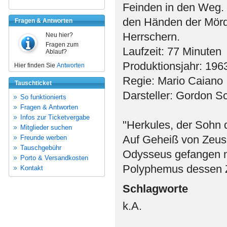
Feinden in den Weg. E
den Händen der Mörd
Fragen & Antworten
Herrschern.
Neu hier?
Fragen zum
Laufzeit: 77 Minuten
Ablauf?
Produktionsjahr: 196
Hier finden Sie
Antworten
Regie: Mario Caiano
Tauschticket
Darsteller: Gordon Sc
So funktionierts
Fragen & Antworten
Infos zur Ticketvergabe
"Herkules, der Sohn 
Mitglieder suchen
Auf Geheiß von Zeus 
Freunde werben
Tauschgebühr
Odysseus gefangen n
Porto & Versandkosten
Polyphemus dessen Z
Kontakt
Schlagworte
k.A.