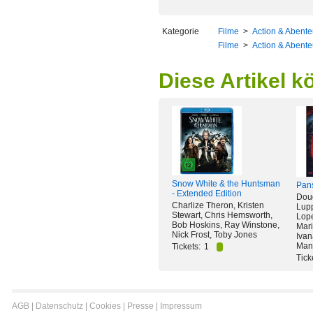
Kategorie
Filme
>
Action & Abente
Filme
>
Action & Abente
Diese Artikel k
Snow White & the Huntsman
Pans
- Extended Edition
Doug
Charlize Theron, Kristen
Lupp
Stewart, Chris Hemsworth,
Lop
Bob Hoskins, Ray Winstone,
Mari
Nick Frost, Toby Jones
Ivan
Mano
Tickets:
1
Tick
AGB
|
Datenschutz
|
Cookies
|
Presse
|
Impressum