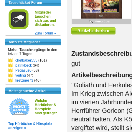
Tauschticket-Forum
Mitglieder
tauschen
sich aus und
diskutieren.
Artikel anfordern
Zum Forum »
Aktivste Mitglieder
Meiste Tauschvorgänge in den
Zustandsbeschreib
letzten 7 Tagen:
chetbaker555
(101)
gut
patrikbeck
(64)
Pegasus0
(53)
Artikelbeschreibun
yeiting
(47)
kretzmer73
(46)
"Goliath und Herkule
Meist gesuchte Artikel
Im Krieg zwischen A
im vierten Jahrhunde
Welche
Hörbücher &
Hörspiele
Herrführer Gorleon (Go
sind gefragt?
neutral halten. Als K
Top Hörbücher & Hörspiele
vergiftet wird, stellt
anzeigen »