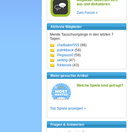
Mitglieder tauschen sich
aus und diskutieren.
Zum Forum »
Aktivste Mitglieder
Meiste Tauschvorgänge in den letzten 7
Tagen:
chetbaker555
(98)
patrikbeck
(58)
Pegasus0
(58)
yeiting
(47)
fckfanole
(43)
Meist gesuchte Artikel
Welche Spiele sind gefragt?
Top Spiele anzeigen »
Fragen & Antworten