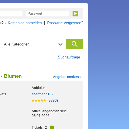
er?
» Kostenlos anmelden
|
Passwort vergessen?
Alle Kategorien
Suchaufträge »
 - Blumen
Angebot merken »
Anbieter:
ckets
shermann182
(
3390
)
Artikel angeboten seit:
08.07.2026
Tickets:
2