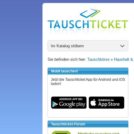
Im Katalog stöbern
Sie befinden sich hier:
Tauschbörse
»
Haushalt &
Mobil tauschen!
Jetzt die Tauschticket App für Android und iOS
laden!
Tauschticket-Forum