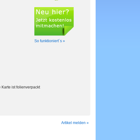
So funktioniert´s »
Karte ist folienverpackt
Artikel melden »