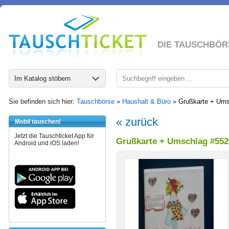
DIE TAUSCHBÖR
Im Katalog stöbern
Sie befinden sich hier:
Tauschbörse
»
Haushalt & Büro
»
Grußkarte + Ums
« zurück
Mobil tauschen!
Jetzt die Tauschticket App für
Grußkarte + Umschlag #552
Android und iOS laden!