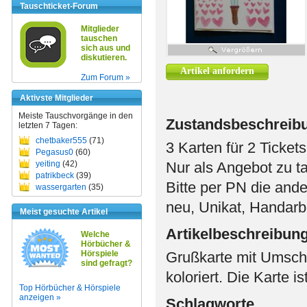
Tauschticket-Forum
Mitglieder
tauschen
sich aus und
diskutieren.
Artikel anfordern
Zum Forum »
Aktivste Mitglieder
Meiste Tauschvorgänge in den
Zustandsbeschreib
letzten 7 Tagen:
chetbaker555
(71)
3 Karten für 2 Ticket
Pegasus0
(60)
yeiting
(42)
Nur als Angebot zu ta
patrikbeck
(39)
Bitte per PN die and
wassergarten
(35)
neu, Unikat, Handarbe
Meist gesuchte Artikel
Artikelbeschreibun
Welche
Hörbücher &
Hörspiele
Grußkarte mit Umschl
sind gefragt?
koloriert. Die Karte is
Top Hörbücher & Hörspiele
anzeigen »
Schlagworte