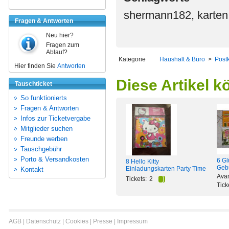
shermann182, karten,
Fragen & Antworten
Neu hier?
Fragen zum
Ablauf?
Kategorie
Haushalt & Büro
>
Post
Hier finden Sie
Antworten
Diese Artikel k
Tauschticket
So funktionierts
Fragen & Antworten
Infos zur Ticketvergabe
Mitglieder suchen
Freunde werben
Tauschgebühr
Porto & Versandkosten
6 Gl
8 Hello Kitty
Gebu
Einladungskarten Party Time
Kontakt
Avan
Tickets:
2
Tick
AGB
|
Datenschutz
|
Cookies
|
Presse
|
Impressum