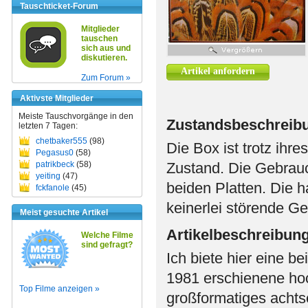
Tauschticket-Forum
Mitglieder
tauschen
sich aus und
diskutieren.
Artikel anfordern
Zum Forum »
Aktivste Mitglieder
Meiste Tauschvorgänge in den
Zustandsbeschreib
letzten 7 Tagen:
chetbaker555
(98)
Die Box ist trotz ihr
Pegasus0
(58)
patrikbeck
(58)
Zustand. Die Gebrauch
yeiting
(47)
beiden Platten. Die 
fckfanole
(45)
keinerlei störende G
Meist gesuchte Artikel
Artikelbeschreibun
Welche Filme
sind gefragt?
Ich biete hier eine 
1981 erschienene hoc
Top Filme anzeigen »
großformatiges achtse