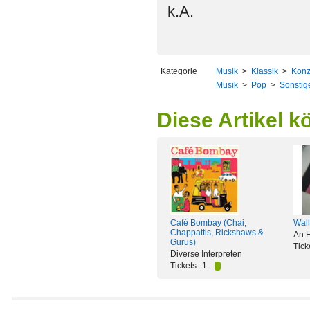
k.A.
Kategorie
Musik
>
Klassik
>
Konz
Musik
>
Pop
>
Sonstig
Diese Artikel k
Café Bombay (Chai,
Wall
Chappattis, Rickshaws &
An 
Gurus)
Tick
Diverse Interpreten
Tickets:
1