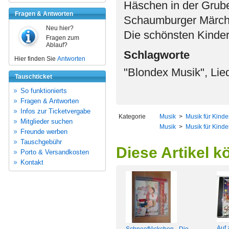
Häschen in der Grube 
Fragen & Antworten
Schaumburger Märche
Neu hier?
Die schönsten Kinderli
Fragen zum
Ablauf?
Schlagworte
Hier finden Sie
Antworten
"Blondex Musik", Lied
Tauschticket
So funktionierts
Fragen & Antworten
Infos zur Ticketvergabe
Kategorie
Musik
>
Musik für Kinde
Mitglieder suchen
Musik
>
Musik für Kinde
Freunde werben
Tauschgebühr
Diese Artikel k
Porto & Versandkosten
Kontakt
Auf 