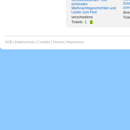
Schneeflöckchen - Die
Schl
schönsten
zum
Weihnachtsgeschichten und
Lieder zum Fest
dive
verschiedene
Tick
Tickets:
1
AGB
|
Datenschutz
|
Cookies
|
Presse
|
Impressum