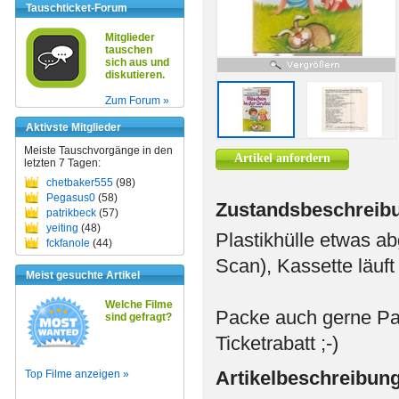
Tauschticket-Forum
Mitglieder
tauschen
sich aus und
diskutieren.
Zum Forum »
Aktivste Mitglieder
Meiste Tauschvorgänge in den
Artikel anfordern
letzten 7 Tagen:
chetbaker555
(98)
Pegasus0
(58)
Zustandsbeschreib
patrikbeck
(57)
yeiting
(48)
Plastikhülle etwas ab
fckfanole
(44)
Scan), Kassette läuft
Meist gesuchte Artikel
Welche Filme
Packe auch gerne Pa
sind gefragt?
Ticketrabatt ;-)
Artikelbeschreibun
Top Filme anzeigen »