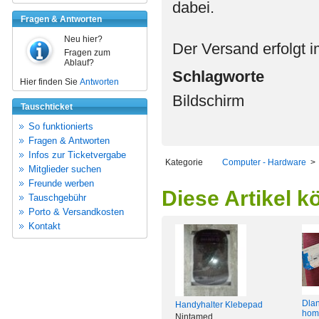
dabei.
Fragen & Antworten
Neu hier?
Der Versand erfolgt 
Fragen zum
Ablauf?
Schlagworte
Hier finden Sie
Antworten
Bildschirm
Tauschticket
So funktionierts
Fragen & Antworten
Infos zur Ticketvergabe
Kategorie
Computer - Hardware
Mitglieder suchen
Freunde werben
Diese Artikel k
Tauschgebühr
Porto & Versandkosten
Kontakt
Dlan
Handyhalter Klebepad
hom
Nintamed