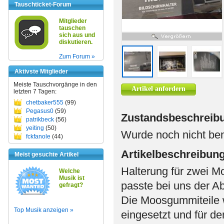
Tauschticket-Forum
Mitglieder
tauschen
sich aus und
diskutieren.
Zum Forum »
Aktivste Mitglieder
Meiste Tauschvorgänge in den
Artikel anfordern
letzten 7 Tagen:
chetbaker555
(99)
Pegasus0
(59)
Zustandsbeschreib
patrikbeck
(56)
yeiting
(50)
Wurde noch nicht be
fckfanole
(44)
Artikelbeschreibun
Meist gesuchte Artikel
Halterung für zwei Mo
Welche
Musik ist
passte bei uns der A
gefragt?
Die Moosgummiteile w
Top Musik anzeigen »
eingesetzt und für de