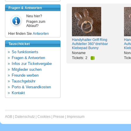
Fragen & Antworten
Neu hier?
Fragen zum
Ablauf?
Hier finden Sie
Antworten
Handyhalter Griff Ring
Hand
Tauschticket
Aufsteller 360°drehbar
Aufs
Klebepad Bunny
Kle
So funktionierts
Noname
Non
Fragen & Antworten
Tickets:
2
Tick
Infos zur Ticketvergabe
Mitglieder suchen
Freunde werben
Tauschgebühr
Porto & Versandkosten
Kontakt
AGB
|
Datenschutz
|
Cookies
|
Presse
|
Impressum