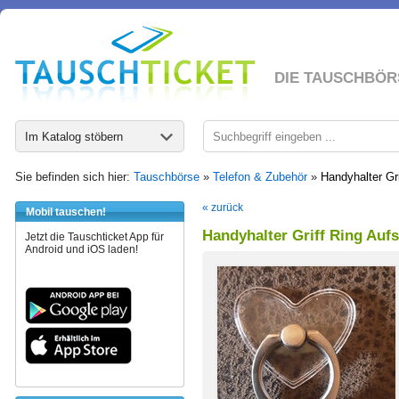
DIE TAUSCHBÖR
Im Katalog stöbern
Sie befinden sich hier:
Tauschbörse
»
Telefon & Zubehör
»
Handyhalter Gri
« zurück
Mobil tauschen!
Handyhalter Griff Ring Aufs
Jetzt die Tauschticket App für
Android und iOS laden!