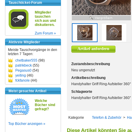
Tauschticket-Forum
Mitglieder
tauschen
sich aus und
diskutieren.
Zum Forum »
Aktivste Mitglieder
Artikel anfordern
Meiste Tauschvorgänge in den
letzten 7 Tagen:
chetbaker555
(98)
Zustandsbeschreibung
patrikbeck
(55)
Neu ungenutzt
Pegasus0
(54)
yeiting
(46)
Artikelbeschreibung
fckfanole
(44)
Handyhalter Griff Ring Aufsteller 360
Meist gesuchte Artikel
Schlagworte
Handyhalter Griff Ring Aufsteller 360
Welche
Bücher sind
gefragt?
Kategorie
Telefon & Zubehör
>
Ha
Top Bücher anzeigen »
Diese Artikel könnten Sie a