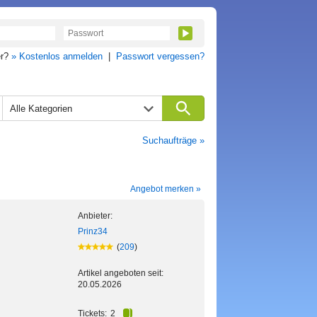
er?
» Kostenlos anmelden
|
Passwort vergessen?
Alle Kategorien
Suchaufträge »
Angebot merken »
Anbieter:
Prinz34
(
209
)
Artikel angeboten seit:
20.05.2026
Tickets:
2