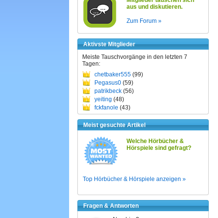
Mitglieder tauschen sich
aus und diskutieren.
Zum Forum »
Aktivste Mitglieder
Meiste Tauschvorgänge in den letzten 7
Tagen:
chetbaker555
(99)
Pegasus0
(59)
patrikbeck
(56)
yeiting
(48)
fckfanole
(43)
Meist gesuchte Artikel
Welche Hörbücher &
Hörspiele sind gefragt?
Top Hörbücher & Hörspiele anzeigen »
Fragen & Antworten