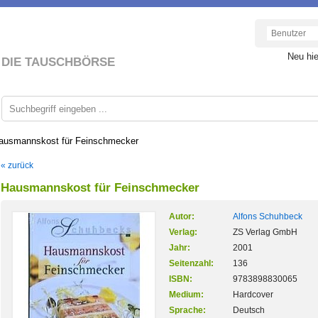
Neu hi
DIE TAUSCHBÖRSE
ausmannskost für Feinschmecker
« zurück
Hausmannskost für Feinschmecker
Autor:
Alfons Schuhbeck
Verlag:
ZS Verlag GmbH
Jahr:
2001
Seitenzahl:
136
ISBN:
9783898830065
Medium:
Hardcover
Sprache:
Deutsch