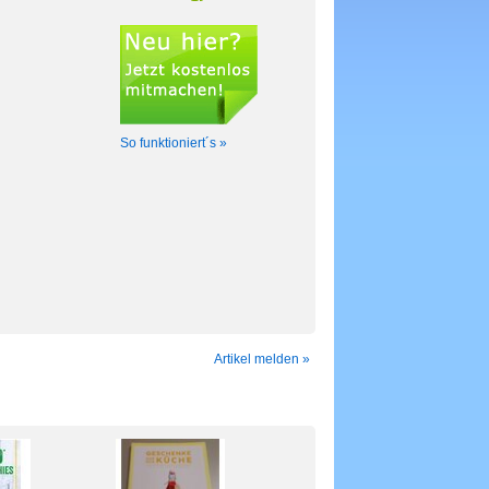
So funktioniert´s »
Artikel melden »