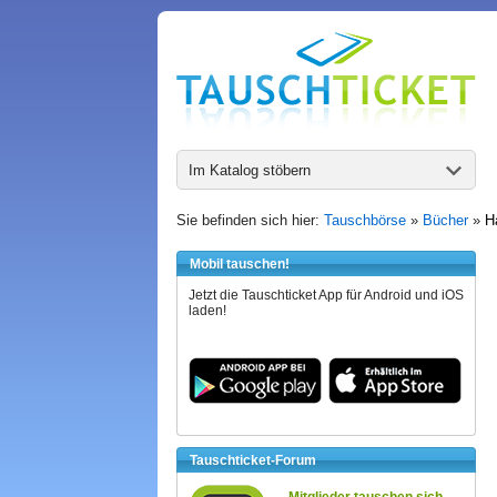
Im Katalog stöbern
Sie befinden sich hier:
Tauschbörse
»
Bücher
»
H
Mobil tauschen!
Jetzt die Tauschticket App für Android und iOS
laden!
Tauschticket-Forum