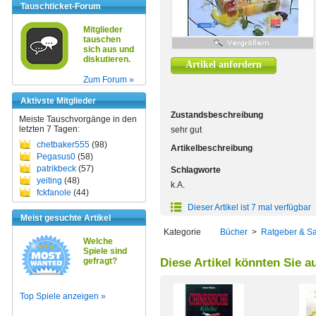
Tauschticket-Forum
Mitglieder
tauschen
sich aus und
diskutieren.
Artikel anfordern
Zum Forum »
Aktivste Mitglieder
Zustandsbeschreibung
Meiste Tauschvorgänge in den
letzten 7 Tagen:
sehr gut
chetbaker555
(98)
Artikelbeschreibung
Pegasus0
(58)
patrikbeck
(57)
Schlagworte
yeiting
(48)
k.A.
fckfanole
(44)
Dieser Artikel ist 7 mal verfügbar
Meist gesuchte Artikel
Kategorie
Bücher
>
Ratgeber & S
Welche
Spiele sind
gefragt?
Diese Artikel könnten Sie a
Top Spiele anzeigen »