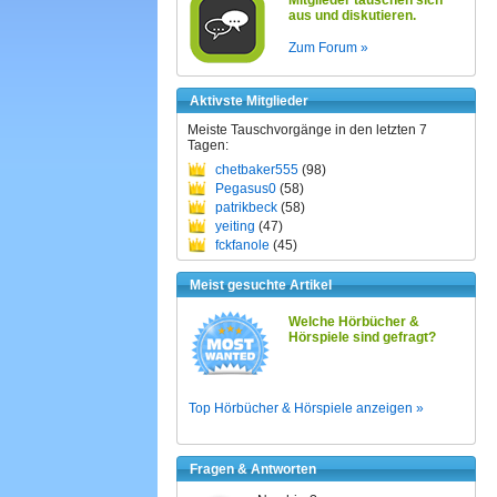
Mitglieder tauschen sich
aus und diskutieren.
Zum Forum »
Aktivste Mitglieder
Meiste Tauschvorgänge in den letzten 7
Tagen:
chetbaker555
(98)
Pegasus0
(58)
patrikbeck
(58)
yeiting
(47)
fckfanole
(45)
Meist gesuchte Artikel
Welche Hörbücher &
Hörspiele sind gefragt?
Top Hörbücher & Hörspiele anzeigen »
Fragen & Antworten