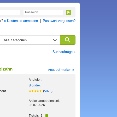
er?
» Kostenlos anmelden
|
Passwort vergessen?
Alle Kategorien
Suchaufträge »
elzahn
Angebot merken »
Anbieter:
Blondex
ment
(
5025
)
Artikel angeboten seit:
08.07.2026
Tickets:
1