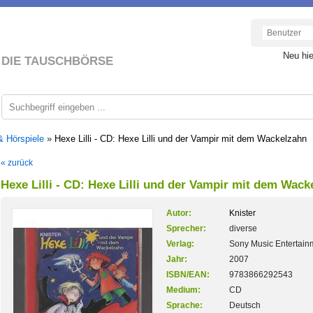
Neu hi
DIE TAUSCHBÖRSE
& Hörspiele
»
Hexe Lilli - CD: Hexe Lilli und der Vampir mit dem Wackelzahn
« zurück
Hexe Lilli - CD: Hexe Lilli und der Vampir mit dem Wack
Autor:
Knister
Sprecher:
diverse
Verlag:
Sony Music Entertain
Jahr:
2007
ISBN/EAN:
9783866292543
Medium:
CD
Sprache:
Deutsch