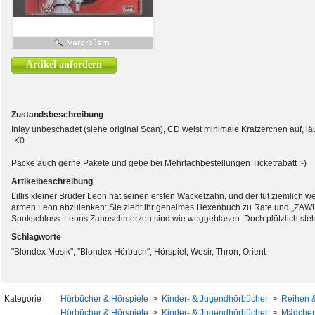
Artikel anfordern
Zustandsbeschreibung
Inlay unbeschadet (siehe original Scan), CD weist minimale Kratzerchen auf, läuf
-K0-
Packe auch gerne Pakete und gebe bei Mehrfachbestellungen Ticketrabatt ;-)
Artikelbeschreibung
Lillis kleiner Bruder Leon hat seinen ersten Wackelzahn, und der tut ziemlich weh
armen Leon abzulenken: Sie zieht ihr geheimes Hexenbuch zu Rate und „ZAWU
Spukschloss. Leons Zahnschmerzen sind wie weggeblasen. Doch plötzlich steht 
Schlagworte
"Blondex Musik", "Blondex Hörbuch", Hörspiel, Wesir, Thron, Orient
Kategorie
Hörbücher & Hörspiele
>
Kinder- & Jugendhörbücher
>
Reihen &
Hörbücher & Hörspiele
>
Kinder- & Jugendhörbücher
>
Mädchen