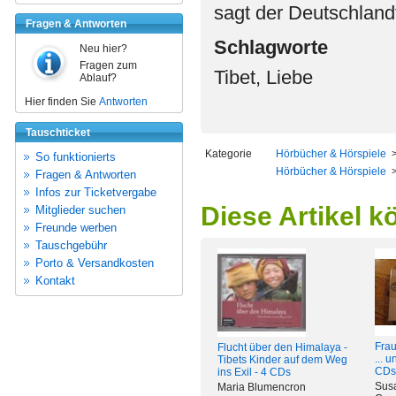
sagt der Deutschland
Fragen & Antworten
Schlagworte
Neu hier?
Fragen zum
Tibet, Liebe
Ablauf?
Hier finden Sie
Antworten
Tauschticket
Kategorie
Hörbücher & Hörspiele
So funktionierts
Hörbücher & Hörspiele
Fragen & Antworten
Infos zur Ticketvergabe
Diese Artikel k
Mitglieder suchen
Freunde werben
Tauschgebühr
Porto & Versandkosten
Kontakt
Frau
Flucht über den Himalaya -
... 
Tibets Kinder auf dem Weg
CDs
ins Exil - 4 CDs
Susa
Maria Blumencron