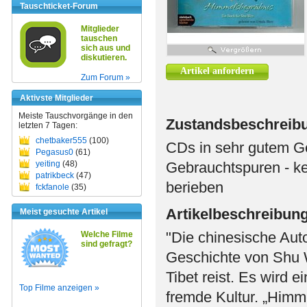
Tauschticket-Forum
Mitglieder
tauschen
sich aus und
diskutieren.
Artikel anfordern
Zum Forum »
Aktivste Mitglieder
Meiste Tauschvorgänge in den
Zustandsbeschreib
letzten 7 Tagen:
chetbaker555
(100)
CDs in sehr gutem G
Pegasus0
(61)
yeiting
(48)
Gebrauchtspuren - ke
patrikbeck
(47)
berieben
fckfanole
(35)
Artikelbeschreibun
Meist gesuchte Artikel
"Die chinesische Auto
Welche Filme
sind gefragt?
Geschichte von Shu 
Tibet reist. Es wird 
Top Filme anzeigen »
fremde Kultur. „Himm