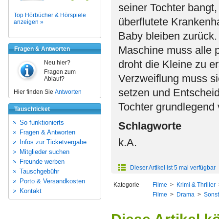
seiner Tochter bangt,
Top Hörbücher & Hörspiele
überflutete Krankenh
anzeigen »
Baby bleiben zurück. 
Maschine muss alle 
Fragen & Antworten
droht die Kleine zu 
Neu hier?
Fragen zum
Verzweiflung muss si
Ablauf?
setzen und Entscheid
Hier finden Sie
Antworten
Tochter grundlegend
Tauschticket
So funktionierts
Schlagworte
Fragen & Antworten
k.A.
Infos zur Ticketvergabe
Mitglieder suchen
Freunde werben
Dieser Artikel ist 5 mal verfügbar
Tauschgebühr
Porto & Versandkosten
Kategorie
Filme
>
Krimi & Thriller
Kontakt
Filme
>
Drama
>
Sonst