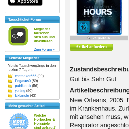
Tauschticket-Forum
Mitglieder
tauschen
sich aus und
diskutieren.
Artikel anfordern
Zum Forum »
Aktivste Mitglieder
Meiste Tauschvorgänge in den
Zustandsbeschreib
letzten 7 Tagen:
chetbaker555
(99)
Gut bis Sehr Gut
Pegasus0
(59)
patrikbeck
(56)
Artikelbeschreibun
yeiting
(50)
fckfanole
(43)
New Orleans, 2005: Be
Meist gesuchte Artikel
im Krankenhaus. Zurüc
mit ansehen muss, wi
Welche
Hörbücher &
Hörspiele
Respirator angeschl
sind gefragt?