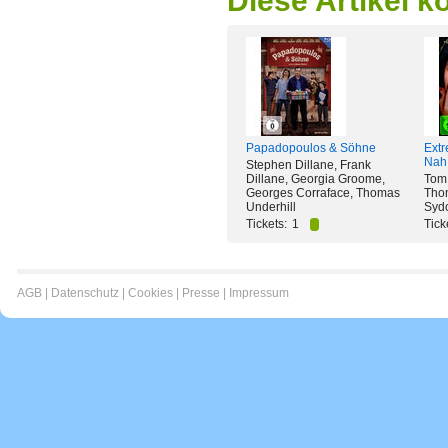
Diese Artikel k
Papadopoulos & Söhne
Extr
Nah
Stephen Dillane, Frank
Dillane, Georgia Groome,
Tom 
Georges Corraface, Thomas
Tho
Underhill
Syd
Tickets:
1
Tick
AGB
|
Datenschutz
|
Cookies
|
Presse
|
Impressum