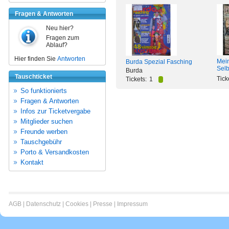
Fragen & Antworten
Neu hier?
Fragen zum
Ablauf?
Hier finden Sie
Antworten
Mein
Burda Spezial Fasching
Sel
Burda
Tauschticket
Tick
Tickets:
1
So funktionierts
Fragen & Antworten
Infos zur Ticketvergabe
Mitglieder suchen
Freunde werben
Tauschgebühr
Porto & Versandkosten
Kontakt
AGB
|
Datenschutz
|
Cookies
|
Presse
|
Impressum