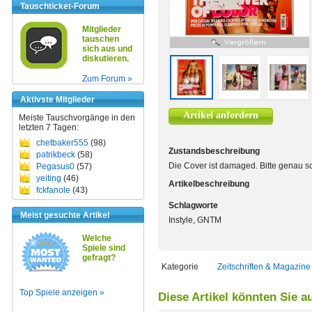
Tauschticket-Forum
Mitglieder
tauschen
sich aus und
diskutieren.
Zum Forum »
Aktivste Mitglieder
Artikel anfordern
Meiste Tauschvorgänge in den
letzten 7 Tagen:
chetbaker555
(98)
Zustandsbeschreibung
patrikbeck
(58)
Die Cover ist damaged. Bitte genau s
Pegasus0
(57)
yeiting
(46)
Artikelbeschreibung
fckfanole
(43)
Schlagworte
Meist gesuchte Artikel
Instyle, GNTM
Welche
Spiele sind
gefragt?
Kategorie
Zeitschriften & Magazine
Top Spiele anzeigen »
Diese Artikel könnten Sie a