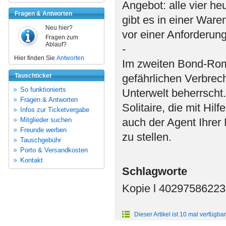
Angebot: alle vier h
Fragen & Antworten
gibt es in einer War
Neu hier?
vor einer Anforderun
Fragen zum
Ablauf?
-
Hier finden Sie
Antworten
Im zweiten Bond-Ro
Tauschticket
gefährlichen Verbrec
So funktionierts
Unterwelt beherrscht
Fragen & Antworten
Solitaire, die mit Hil
Infos zur Ticketvergabe
Mitglieder suchen
auch der Agent Ihrer M
Freunde werben
zu stellen.
Tauschgebühr
Porto & Versandkosten
Kontakt
Schlagworte
Kopie l 4029758622
Dieser Artikel ist 10 mal verfügbar