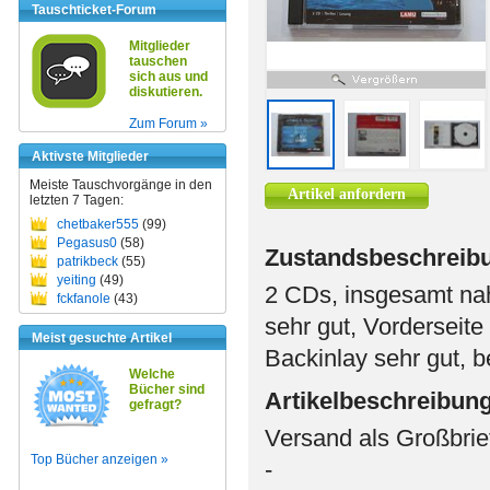
Tauschticket-Forum
Mitglieder
tauschen
sich aus und
diskutieren.
Zum Forum »
Aktivste Mitglieder
Meiste Tauschvorgänge in den
Artikel anfordern
letzten 7 Tagen:
chetbaker555
(99)
Pegasus0
(58)
Zustandsbeschreib
patrikbeck
(55)
yeiting
(49)
2 CDs, insgesamt nah
fckfanole
(43)
sehr gut, Vorderseite
Meist gesuchte Artikel
Backinlay sehr gut, 
Welche
Bücher sind
Artikelbeschreibun
gefragt?
Versand als Großbrie
Top Bücher anzeigen »
-