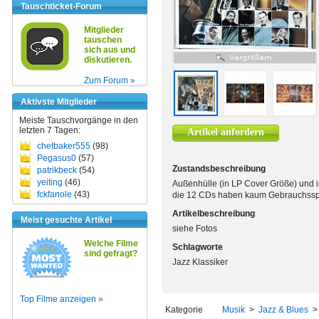
Tauschticket-Forum
Mitglieder
tauschen
sich aus und
diskutieren.
Zum Forum »
Aktivste Mitglieder
Meiste Tauschvorgänge in den
letzten 7 Tagen:
Artikel anfordern
chetbaker555
(98)
Pegasus0
(57)
Zustandsbeschreibung
patrikbeck
(54)
yeiting
(46)
Außenhülle (in LP Cover Größe) und 
fckfanole
(43)
die 12 CDs haben kaum Gebrauchss
Artikelbeschreibung
Meist gesuchte Artikel
siehe Fotos
Welche Filme
Schlagworte
sind gefragt?
Jazz Klassiker
Top Filme anzeigen »
Kategorie
Musik
>
Jazz & Blues