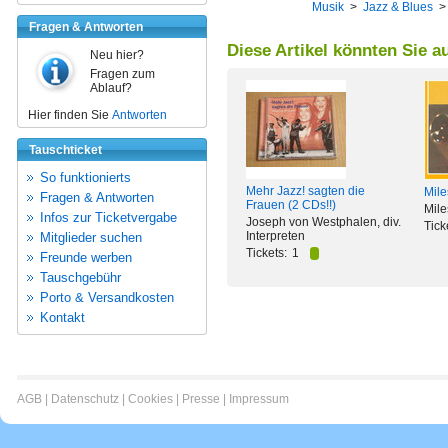
Musik
>
Jazz & Blues
Fragen & Antworten
Diese Artikel könnten Sie a
Neu hier?
Fragen zum
Ablauf?
Hier finden Sie
Antworten
Tauschticket
So funktionierts
Mehr Jazz! sagten die
Mil
Fragen & Antworten
Frauen (2 CDs!!)
Mile
Infos zur Ticketvergabe
Joseph von Westphalen, div.
Tick
Interpreten
Mitglieder suchen
Tickets:
1
Freunde werben
Tauschgebühr
Porto & Versandkosten
Kontakt
AGB
|
Datenschutz
|
Cookies
|
Presse
|
Impressum