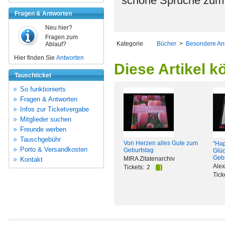
schöne Sprüche zum 
Fragen & Antworten
Neu hier?
Fragen zum
Kategorie
Bücher
>
Besondere An
Ablauf?
Hier finden Sie
Antworten
Diese Artikel k
Tauschticket
So funktionierts
Fragen & Antworten
Infos zur Ticketvergabe
Mitglieder suchen
Freunde werben
Tauschgebühr
Von Herzen alles Gute zum
"Hap
Porto & Versandkosten
Geburtstag
Glü
Gebu
MIRA Zitatenarchiv
Kontakt
Alex
Tickets:
2
Tick