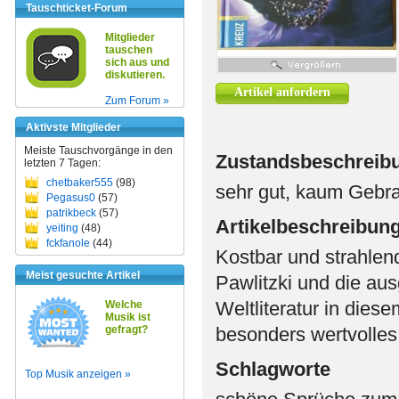
Tauschticket-Forum
Mitglieder
tauschen
sich aus und
diskutieren.
Artikel anfordern
Zum Forum »
Aktivste Mitglieder
Meiste Tauschvorgänge in den
Zustandsbeschreib
letzten 7 Tagen:
chetbaker555
(98)
sehr gut, kaum Gebr
Pegasus0
(57)
patrikbeck
(57)
Artikelbeschreibun
yeiting
(48)
fckfanole
(44)
Kostbar und strahlen
Meist gesuchte Artikel
Pawlitzki und die au
Weltliteratur in die
Welche
Musik ist
gefragt?
besonders wertvolle
Schlagworte
Top Musik anzeigen »